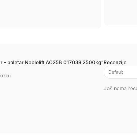
škar – paletar Noblelift AC25B 017038 2500kg”
Recenzije
nziju.
Još nema rece