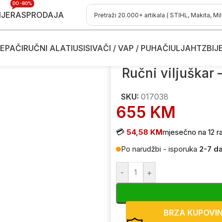
DO -80%
IJE
RASPRODAJA
EPAČI
RUČNI ALATI
USISIVAČI / VAP / PUHAČI
ULJA
HTZ
BIJ
/
Ručni viljuškar – paletar Noblelift AC25B 017038 2500kg
Ručni viljuškar 
SKU:
017038
655
KM
💳
54,58 KM
mjesečno na 12 r
Po narudžbi - isporuka
2-7 d
-
+
BRZA KUPOVI