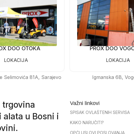
OX DOO OTOKA
PROX DOO VOG
LOKACIJA
LOKACIJA
e Selimovića 81A, Sarajevo
Igmanska 6B, Vog
 trgovina
Važni linkovi
SPISAK OVLAŠTENIH SERVISA
 alata u Bosni i
KAKO NARUČITI?
vini.
OPĆI USLOVI POSLOVANJA