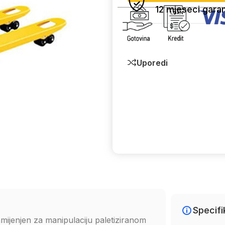
12 mjeseci garan
Uporedi
Specifi
 namijenjen za manipulaciju paletiziranom