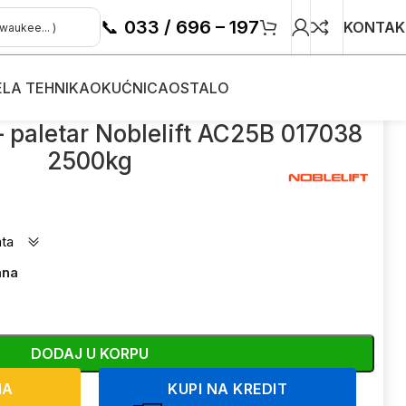
📞
033 / 696 – 197
KONTAK
ELA TEHNIKA
OKUĆNICA
OSTALO
– paletar Noblelift AC25B 017038
2500kg
ata
ana
DODAJ U KORPU
NA
KUPI NA KREDIT