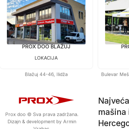
PROX DOO BLAŽUJ
PR
LOKACIJA
Blažuj 44-46, Ilidža
Bulevar Meš
Najveća
mašina i
Prox doo © Sva prava zadržana.
Hercego
Dizajn & development by Armin
Vrabac.