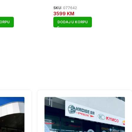
SKU:
077642
3599
KM
KORPU
DODAJ U KORPU