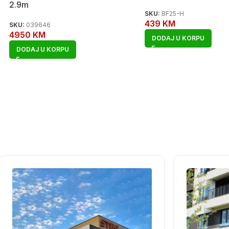
2.9m
SKU:
BF25-H
439
KM
SKU:
039646
4950
KM
DODAJ U KORPU
DODAJ U KORPU