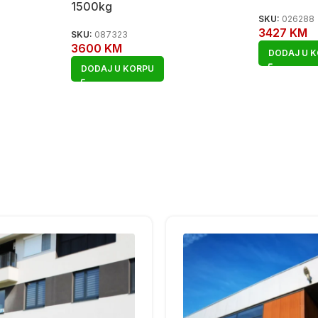
1500kg
SKU:
026288
3427
KM
SKU:
087323
3600
KM
DODAJ U 
DODAJ U KORPU