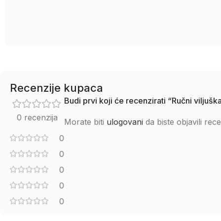
Recenzije kupaca
Budi prvi koji će recenzirati “Ručni vilju
0 recenzija
Morate biti
ulogovani
da biste objavili rece
0
0
0
0
0