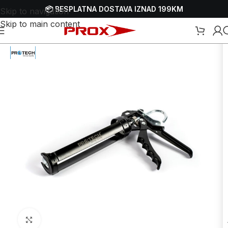
📦 BESPLATNA DOSTAVA IZNAD 199KM
Skip to navigation
Skip to main content
Početna
/
Webshop
/
Ručni alati
/
Ostali ručni alati
Uvećaj sliku