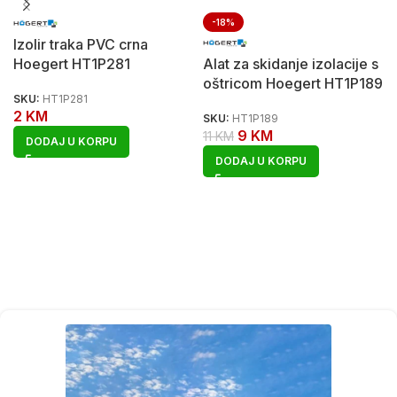
-18%
Izolir traka PVC crna
Hoegert HT1P281
Alat za skidanje izolacije s
oštricom Hoegert HT1P189
SKU:
HT1P281
2
KM
SKU:
HT1P189
9
KM
11
KM
DODAJ U KORPU
DODAJ U KORPU