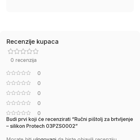
Recenzije kupaca
0 recenzija
0
0
0
0
0
Budi prvi koji će recenzirati “Ručni pištolj za brtvljenje
– silikon Protech 03PZS0002”
Morate biti
ulogovani
da biste objavili recenziju.