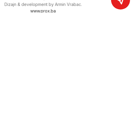
Dizajn & development by Armin Vrabac.
www.prox.ba
Pratite nas na društvenim mrežama
proxdoo
Najveća trgovina mašina i alata u
Bosni i Hercegovini.
Tri prodajne lokacije alata i mašina u Sarajevu.
Više od 800 kategorija alata i mašina u kojima ćete pronaći
sve sortirano i raspoređeno, sa preko 22 000 artikala u
ponudi. Zastupamo i nudimo više od 230 brendova !
Dostava u cijeloj BiH za 24/48h.