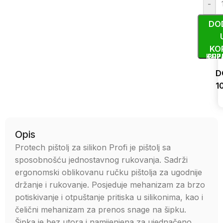
-
DO
KO
KUP
BRZ
D
1
Uporedi
Opis
Protech pištolj za silikon Profi je pištolj sa
sposobnošću jednostavnog rukovanja. Sadrži
ergonomski oblikovanu ručku pištolja za ugodnije
držanje i rukovanje. Posjeduje mehanizam za brzo
potiskivanje i otpuštanje pritiska u silikonima, kao i
čelični mehanizam za prenos snage na šipku.
Šipka je bez utora i namijenjena za ujednačeno