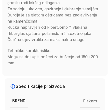
gomilu radi lakšeg odlaganja
Za sadnju lukovica, gaziranje i đubrenje zemljišta
Burgije je sa glatkim oštricama bez zaglavljivanja
na kamenčićima
Ručka napravljen od FiberComp ™ vlakana
(fiberglas ojačana poliamidom ) izuzetno jaka
Čelična cijev vratila za maksimalnu snagu
Tehničke karakteristike:
Mogu se dokupiti noževi za bušenje od 150 i 200
mm
Specifikacije proizvoda
BREND
Fiskars