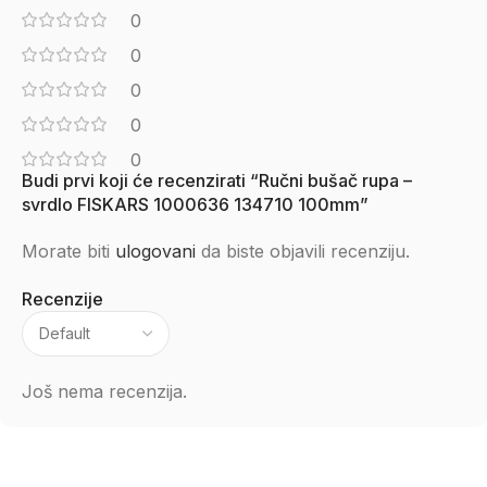
0
0
0
0
0
Budi prvi koji će recenzirati “Ručni bušač rupa –
svrdlo FISKARS 1000636 134710 100mm”
Morate biti
ulogovani
da biste objavili recenziju.
Recenzije
Još nema recenzija.