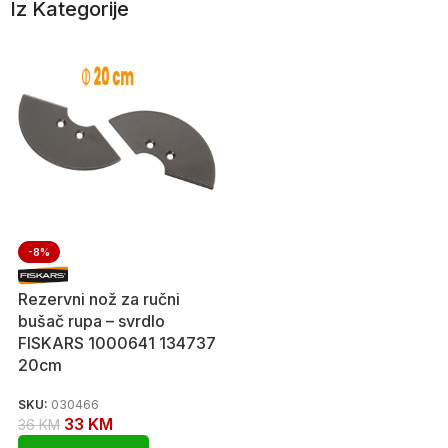
Iz Kategorije
-8%
Rezervni nož za ručni
bušač rupa – svrdlo
FISKARS 1000641 134737
20cm
SKU:
030466
33
KM
36
KM