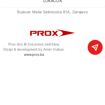
LOKACIJA
Bulevar Meše Selimovića 81A, Sarajevo
Prox doo © Sva prava zadržana.
Dizajn & development by Armin Vrabac.
www.prox.ba
Pratite nas na društvenim mrežama
proxdoo
Najveća trgovina mašina i alata u
Bosni i Hercegovini.