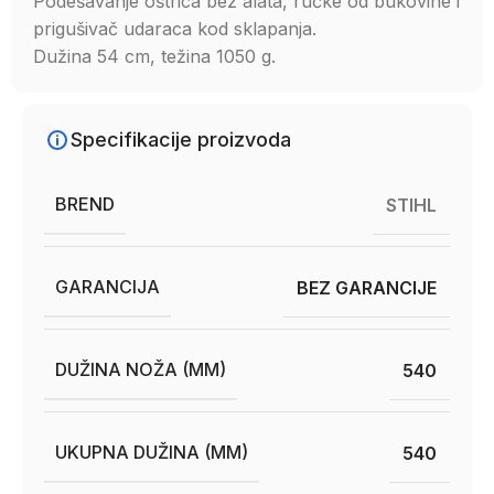
Podešavanje oštrica bez alata, ručke od bukovine i
prigušivač udaraca kod sklapanja.
Dužina 54 cm, težina 1050 g.
Specifikacije proizvoda
BREND
STIHL
GARANCIJA
BEZ GARANCIJE
DUŽINA NOŽA (MM)
540
UKUPNA DUŽINA (MM)
540