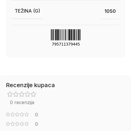
TEŽINA (G)
1050
795711379445
Recenzije kupaca
0 recenzija
0
0