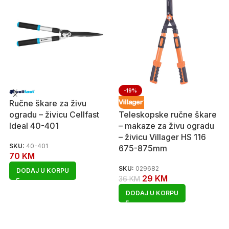
-19%
Ručne škare za živu
ogradu – živicu Cellfast
Teleskopske ručne škare
Ideal 40-401
– makaze za živu ogradu
– živicu Villager HS 116
SKU:
40-401
675-875mm
70
KM
SKU:
029682
DODAJ U KORPU
29
KM
36
KM
DODAJ U KORPU