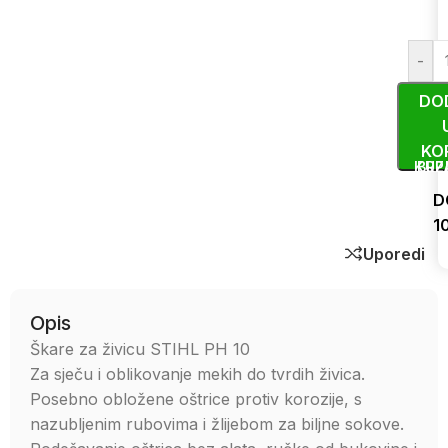
-
DO
KO
KUP
BRZ
D
1
Uporedi
Opis
Škare za živicu STIHL PH 10
Za sječu i oblikovanje mekih do tvrdih živica.
Posebno obložene oštrice protiv korozije, s
nazubljenim rubovima i žlijebom za biljne sokove.