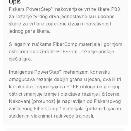
Opis
Fiskars PowerStep™ nakovanjske vrtne škare P83
za rezanje tvrdog drva jednostavne su i udobne
škare za vrtlare koji cijene dizajn i inovativnost
jednog para škara.
S laganim ručkama FiberComp materijala i gornjom
oštricom obloženom PTFE-om, rezanje postaje
dječja igra.
Inteligentni PowerStep™ mehanizam korisniku
omogućava rezanje debljih grana u jedan, dva ili tri
koraka dok neprianjajuća PTFE obloga na gornjoj
oštrici smanjuje trenje i olakšava rezanje i čišćenje.
Nakovanj (protunož) je napravljen od Fiskarsovog
zaštićenog FiberComp™ materijala (poliamid ojačan
staklenim vlaknima) radi veće trajnosti.