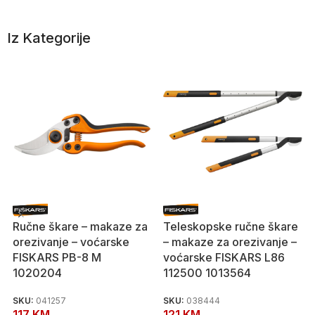
Iz Kategorije
Ručne škare – makaze za
Teleskopske ručne škare
orezivanje – voćarske
– makaze za orezivanje –
FISKARS PB-8 M
voćarske FISKARS L86
1020204
112500 1013564
SKU:
041257
SKU:
038444
117
KM
121
KM