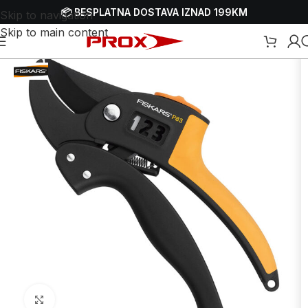
📦 BESPLATNA DOSTAVA IZNAD 199KM
Skip to navigation
Skip to main content
ne škare - makaze
/
Ručne škare - makaze za orezivanje - voćarske
Uvećaj sliku