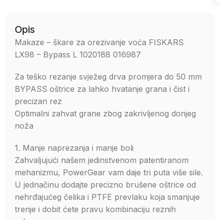
Opis
Makaze – škare za orezivanje voća FISKARS
LX98 – Bypass L 1020188 016987
Za teško rezanje svježeg drva promjera do 50 mm
BYPASS oštrice za lahko hvatanje grana i čist i
precizan rez
Optimalni zahvat grane zbog zakrivljenog donjeg
noža
1. Manje naprezanja i manje boli
Zahvaljujući našem jedinstvenom patentiranom
mehanizmu, PowerGear vam daje tri puta više sile.
U jednačinu dodajte precizno brušene oštrice od
nehrđajućeg čelika i PTFE prevlaku koja smanjuje
trenje i dobit ćete pravu kombinaciju reznih