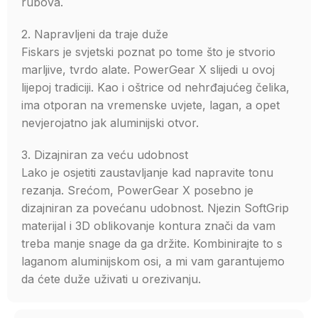
rubova.
2. Napravljeni da traje duže
Fiskars je svjetski poznat po tome što je stvorio
marljive, tvrdo alate. PowerGear X slijedi u ovoj
lijepoj tradiciji. Kao i oštrice od nehrđajućeg čelika,
ima otporan na vremenske uvjete, lagan, a opet
nevjerojatno jak aluminijski otvor.
3. Dizajniran za veću udobnost
Lako je osjetiti zaustavljanje kad napravite tonu
rezanja. Srećom, PowerGear X posebno je
dizajniran za povećanu udobnost. Njezin SoftGrip
materijal i 3D oblikovanje kontura znači da vam
treba manje snage da ga držite. Kombinirajte to s
laganom aluminijskom osi, a mi vam garantujemo
da ćete duže uživati u orezivanju.