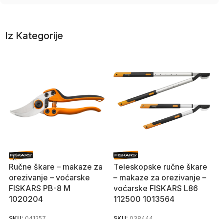
Iz Kategorije
Ručne škare – makaze za
Teleskopske ručne škare
orezivanje – voćarske
– makaze za orezivanje –
FISKARS PB-8 M
voćarske FISKARS L86
1020204
112500 1013564
SKU:
041257
SKU:
038444