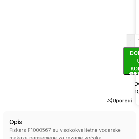
-
DO
KO
KUP
BRZ
D
1
Uporedi
Opis
Fiskars F1000567 su visokokvalitetne vocarske
makaze namijenjene za rezanje voćaka.