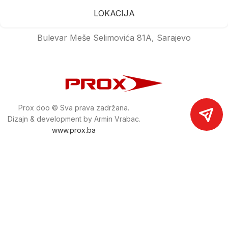
LOKACIJA
Bulevar Meše Selimovića 81A, Sarajevo
Prox doo © Sva prava zadržana.
Dizajn & development by Armin Vrabac.
www.prox.ba
Pratite nas na društvenim mrežama
proxdoo
Najveća trgovina mašina i alata u