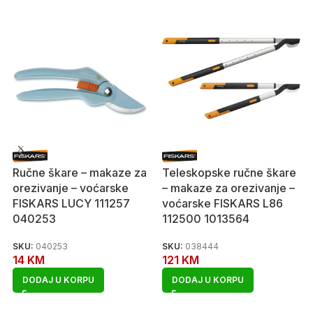
Ručne škare – makaze za
Teleskopske ručne škare
orezivanje – voćarske
– makaze za orezivanje –
FISKARS LUCY 111257
voćarske FISKARS L86
040253
112500 1013564
SKU:
040253
SKU:
038444
14
KM
121
KM
DODAJ U KORPU
DODAJ U KORPU