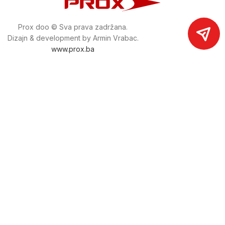
Prox doo © Sva prava zadržana.
Dizajn & development by Armin Vrabac.
www.prox.ba
Pratite nas na društvenim mrežama
proxdoo
Najveća trgovina mašina i alata u
Bosni i Hercegovini.
Tri prodajne lokacije alata i mašina u Sarajevu.
Više od 800 kategorija alata i mašina u kojima ćete pronaći
sve sortirano i raspoređeno, sa preko 22 000 artikala u