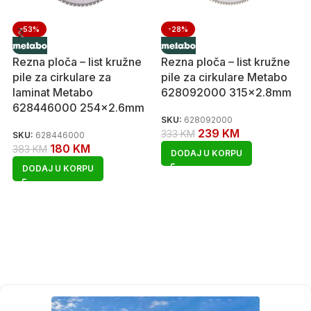
-53%
-28%
Rezna ploča – list kružne
Rezna ploča – list kružne
pile za cirkulare za
pile za cirkulare Metabo
laminat Metabo
628092000 315×2.8mm
628446000 254×2.6mm
SKU:
628092000
239
KM
333
KM
SKU:
628446000
180
KM
383
KM
DODAJ U KORPU
DODAJ U KORPU