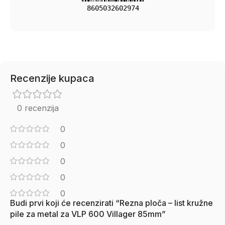
8605032602974
Recenzije kupaca
0 recenzija
0
0
0
0
0
Budi prvi koji će recenzirati “Rezna ploča – list kružne
pile za metal za VLP 600 Villager 85mm”