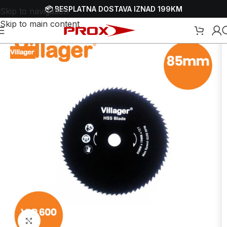
📦 BESPLATNA DOSTAVA IZNAD 199KM
Skip to navigation
Skip to main content
trošni materijal za pile
/
Rezne ploče - listovi kružne pile za cirkulare
Uvećaj sliku