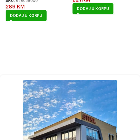
SKU:
628058000
289
KM
DODAJ U KORPU
DODAJ U KORPU