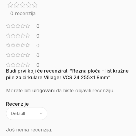
0 recenzija
0
0
0
0
0
Budi prvi koji će recenzirati “Rezna ploča – list kružne
pile za cirkulare Villager VCS 24 255×1.8mm”
Morate biti
ulogovani
da biste objavili recenziju.
Recenzije
Još nema recenzija.