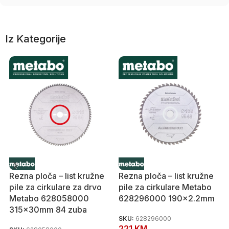
Iz Kategorije
Rezna ploča – list kružne
Rezna ploča – list kružne
pile za cirkulare za drvo
pile za cirkulare Metabo
Metabo 628058000
628296000 190×2.2mm
315x30mm 84 zuba
SKU:
628296000
221
KM