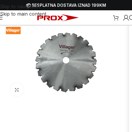
📦 BESPLATNA DOSTAVA IZNAD 199KM
Skip to navigation
Skip to main content
ošni materijal za pile
/
Rezne ploče - listovi kružne pile za cirkulare
Uvećaj sliku