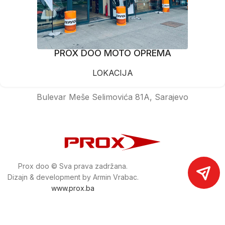
PROX DOO MOTO OPREMA
LOKACIJA
Bulevar Meše Selimovića 81A, Sarajevo
Prox doo © Sva prava zadržana.
Dizajn & development by Armin Vrabac.
www.prox.ba
Pratite nas na društvenim mrežama