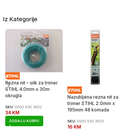
Iz Kategorije
Rezna nit – silk za trimer
STIHL 4.0mm x 30m
okrugla
Nazubljena rezna nit za
trimer STIHL 2.0mm x
SKU:
0000 930 3602
195mm 48 komada
34
KM
DODAJ U KORPU
SKU:
0000 930 3503
16
KM