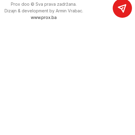
Prox doo © Sva prava zadržana.
Dizajn & development by Armin Vrabac.
www.prox.ba
Pratite nas na društvenim mrežama
proxdoo
Najveća trgovina mašina i alata u
Bosni i Hercegovini.
Tri prodajne lokacije alata i mašina u Sarajevu.
Više od 800 kategorija alata i mašina u kojima ćete pronaći
sve sortirano i raspoređeno, sa preko 22 000 artikala u
ponudi. Zastupamo i nudimo više od 230 brendova !