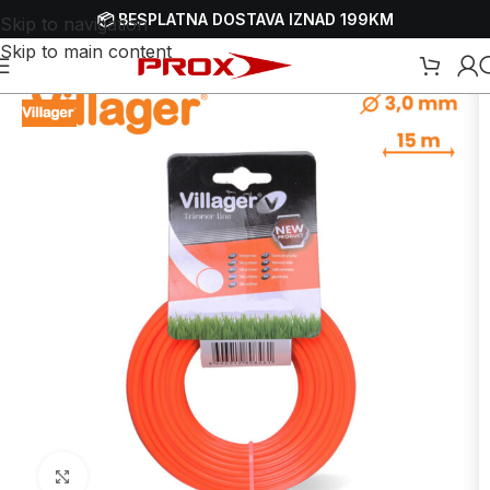
📦 BESPLATNA DOSTAVA IZNAD 199KM
Skip to navigation
Skip to main content
se
/
Dodaci i potrošni materijal za trimere
/
Rezne niti - silk za trimere
Uvećaj sliku