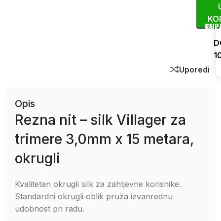
KO
KUP
BRZ
D
1
Uporedi
Opis
Rezna nit – silk Villager za
trimere 3,0mm x 15 metara,
okrugli
Kvalitetan okrugli silk za zahtjevne korisnike.
Standardni okrugli oblik pruža izvanrednu
udobnost pri radu.