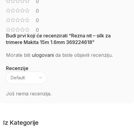
0
0
0
0
Budi prvi koji će recenzirati “Rezna nit – silk za
trimere Makita 15m 1.6mm 369224618”
Morate biti
ulogovani
da biste objavili recenziju.
Recenzije
Još nema recenzija.
Iz Kategorije