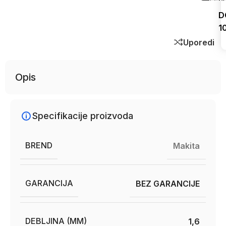
D
1
Uporedi
Opis
Specifikacije proizvoda
BREND
Makita
GARANCIJA
BEZ GARANCIJE
DEBLJINA (MM)
1,6