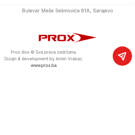
Bulevar Meše Selimovića 81A, Sarajevo
Prox doo © Sva prava zadržana.
Dizajn & development by Armin Vrabac.
www.prox.ba
Pratite nas na društvenim mrežama
proxdoo
Najveća trgovina mašina i alata u
Bosni i Hercegovini.