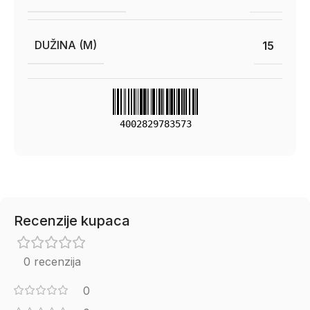
DUŽINA (M)
15
4002829783573
Recenzije kupaca
0 recenzija
0