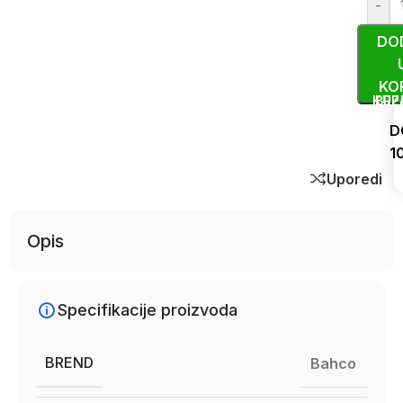
-
DO
KO
KUP
BRZ
D
1
Uporedi
Opis
Specifikacije proizvoda
BREND
Bahco