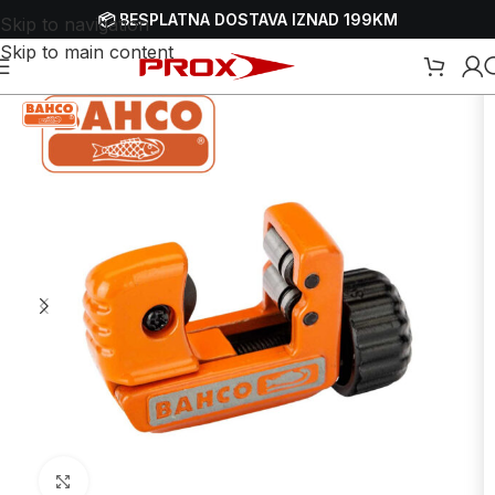
📦 BESPLATNA DOSTAVA IZNAD 199KM
Skip to navigation
Skip to main content
Početna
/
Webshop
/
Ručni alati
/
Rezači cijevi
Uvećaj sliku