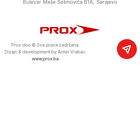
Bulevar Meše Selimovića 81A, Sarajevo
Prox doo © Sva prava zadržana.
Dizajn & development by Armin Vrabac.
www.prox.ba
Pratite nas na društvenim mrežama
proxdoo
Najveća trgovina mašina i alata u
Bosni i Hercegovini.