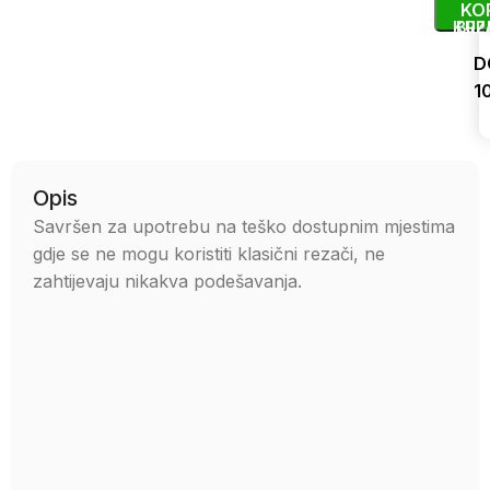
KO
KUP
BRZ
D
1
Uporedi
Opis
Savršen za upotrebu na teško dostupnim mjestima
gdje se ne mogu koristiti klasični rezači, ne
zahtijevaju nikakva podešavanja.