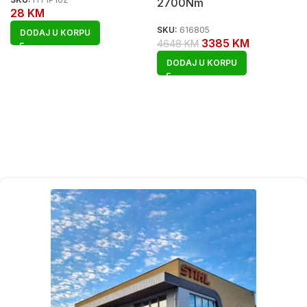
2700Nm
28
KM
SKU:
616805
DODAJ U KORPU
3385
KM
4648
KM
DODAJ U KORPU