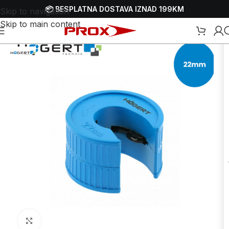
📦 BESPLATNA DOSTAVA IZNAD 199KM
Skip to navigation
Skip to main content
Početna
/
Webshop
/
Ručni alati
/
Ostali ručni alati
Uvećaj sliku