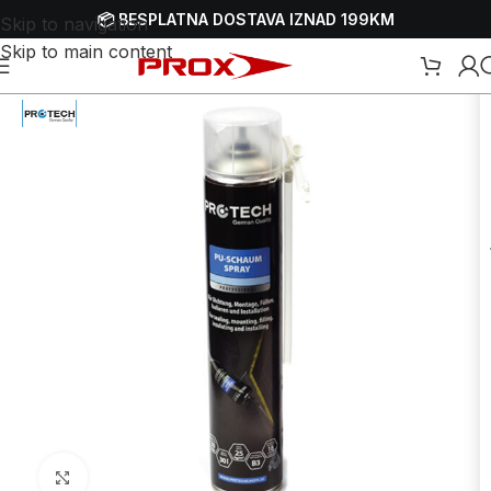
📦 BESPLATNA DOSTAVA IZNAD 199KM
Skip to navigation
Skip to main content
Početna
/
Webshop
/
Ulja, sprejevi i masti
/
Silikoni i ljepila
Uvećaj sliku