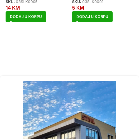
SKU:
03SLK0005
SKU:
03SLK0001
14
KM
5
KM
DODAJ U KORPU
DODAJ U KORPU