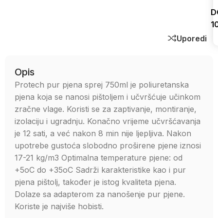
D
1
Uporedi
Opis
Protech pur pjena sprej 750ml je poliuretanska
pjena koja se nanosi pištoljem i učvršćuje učinkom
zračne vlage. Koristi se za zaptivanje, montiranje,
izolaciju i ugradnju. Konačno vrijeme učvršćavanja
je 12 sati, a već nakon 8 min nije ljepljiva. Nakon
upotrebe gustoća slobodno proširene pjene iznosi
17-21 kg/m3 Optimalna temperature pjene: od
+5oC do +35oC Sadrži karakteristike kao i pur
pjena pištolj, također je istog kvaliteta pjena.
Dolaze sa adapterom za nanošenje pur pjene.
Koriste je najviše hobisti.