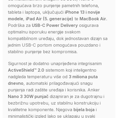
omogućava brzo punjenje pametnih telefona,
tableta i laptopa, uključujući
iPhone 13 i novije
modele
,
iPad Air (5. generacije)
te
MacBook Air
.
Podrška za
USB-C Power Delivery
osigurava
optimalnu isporuku energije svakom
kompatibilnom uređaju, dok jednostavan dizajn sa
jednim USB-C portom omogućava pouzdano i
stabilno punjenje bez kompromisa.
Sigurnost je dodatno unaprijeđena integrisanim
ActiveShield™ 2.0
sistemom koji inteligentno
nadgleda temperaturu više od
3 miliona puta
dnevno
, automatski prilagođavajući snagu
punjenja radi zaštite uređaja i korisnika. Anker
Nano 3 30W punjač
dizajniran je za dugotrajnu i
bezbrižnu upotrebu, uz stabilnu konstrukciju i
kvalitetne komponente. Njegova
bijela boja
i
minimalistički izgled lako se uklapaju u svaki