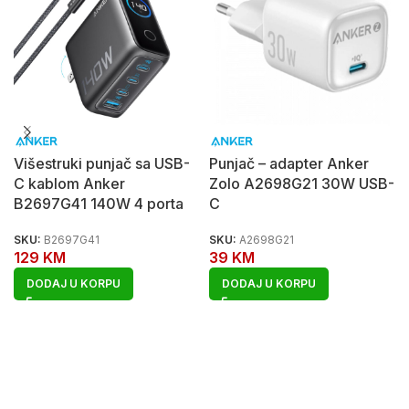
Višestruki punjač sa USB-
Punjač – adapter Anker
C kablom Anker
Zolo A2698G21 30W USB-
B2697G41 140W 4 porta
C
SKU:
B2697G41
SKU:
A2698G21
129
KM
39
KM
DODAJ U KORPU
DODAJ U KORPU