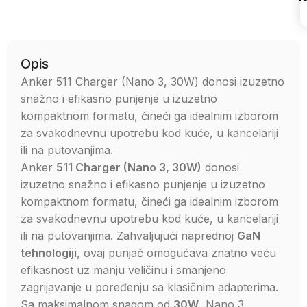
Uporedi
Opis
Anker 511 Charger (Nano 3, 30W) donosi izuzetno
snažno i efikasno punjenje u izuzetno
kompaktnom formatu, čineći ga idealnim izborom
za svakodnevnu upotrebu kod kuće, u kancelariji
ili na putovanjima.
Anker
511 Charger (Nano 3, 30W)
donosi
izuzetno snažno i efikasno punjenje u izuzetno
kompaktnom formatu, čineći ga idealnim izborom
za svakodnevnu upotrebu kod kuće, u kancelariji
ili na putovanjima. Zahvaljujući naprednoj
GaN
tehnologiji
, ovaj punjač omogućava znatno veću
efikasnost uz manju veličinu i smanjeno
zagrijavanje u poređenju sa klasičnim adapterima.
Sa maksimalnom snagom od
30W
, Nano 3