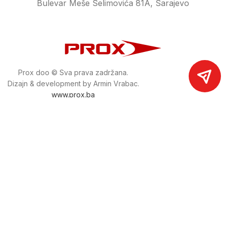
Bulevar Meše Selimovića 81A, Sarajevo
Prox doo © Sva prava zadržana.
Dizajn & development by Armin Vrabac.
www.prox.ba
Pratite nas na društvenim mrežama
proxdoo
Najveća trgovina mašina i alata u
Bosni i Hercegovini.