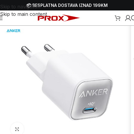
📦 BESPLATNA DOSTAVA IZNAD 199KM
Skip to navigation
Skip to main content
Početna
/
Webshop
/
Mobiteli, satovi i oprema
/
Punjači - adapteri
Uvećaj sliku