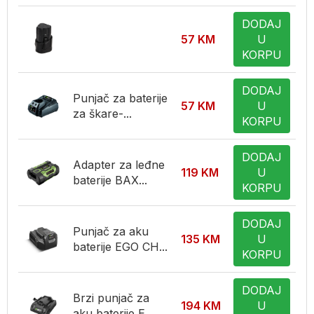
DODAJ
57
KM
U
KORPU
DODAJ
Punjač za baterije
57
KM
U
za škare-...
KORPU
DODAJ
Adapter za leđne
119
KM
U
baterije BAX...
KORPU
DODAJ
Punjač za aku
135
KM
U
baterije EGO CH...
KORPU
DODAJ
Brzi punjač za
194
KM
U
aku baterije E...