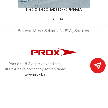
PROX DOO MOTO OPREMA
LOKACIJA
Bulevar Meše Selimovića 81A, Sarajevo
Prox doo © Sva prava zadržana.
Dizajn & development by Armin Vrabac.
www.prox.ba
Pratite nas na društvenim mrežama
proxdoo