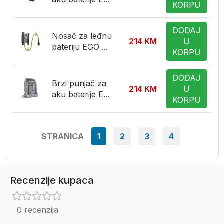
KORPU
DODAJ
Nosač za leđnu
214
KM
U
bateriju EGO ...
KORPU
DODAJ
Brzi punjač za
214
KM
U
aku baterije E...
KORPU
STRANICA
1
2
3
4
Recenzije kupaca
0 recenzija