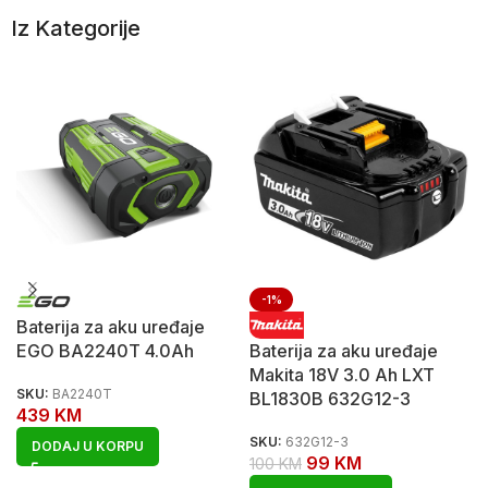
Iz Kategorije
-1%
Baterija za aku uređaje
EGO BA2240T 4.0Ah
Baterija za aku uređaje
Makita 18V 3.0 Ah LXT
SKU:
BA2240T
BL1830B 632G12-3
439
KM
SKU:
632G12-3
DODAJ U KORPU
99
KM
100
KM