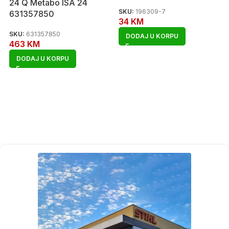
24 Q Metabo ISA 24
SKU:
196309-7
631357850
34
KM
SKU:
631357850
DODAJ U KORPU
463
KM
DODAJ U KORPU