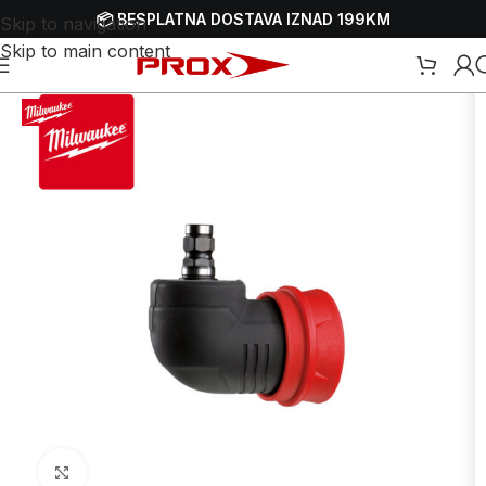
📦 BESPLATNA DOSTAVA IZNAD 199KM
Skip to navigation
Skip to main content
odaci i potrošni materijal za bušilice
/
Adapteri i nastavci za bušilice
Uvećaj sliku