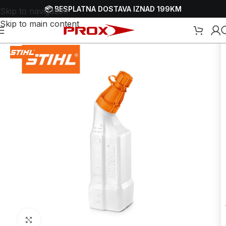
📦 BESPLATNA DOSTAVA IZNAD 199KM
Skip to navigation
Skip to main content
i i potrošni materijal za pile za drva - motorke
/
Kanisteri za gorivo
Uvećaj sliku