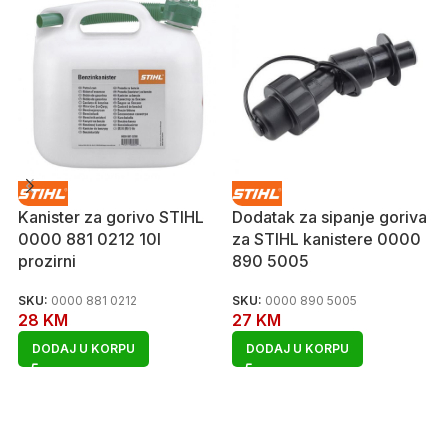
Kanister za gorivo STIHL
Dodatak za sipanje goriva
0000 881 0212 10l
za STIHL kanistere 0000
prozirni
890 5005
SKU:
0000 881 0212
SKU:
0000 890 5005
28
KM
27
KM
DODAJ U KORPU
DODAJ U KORPU