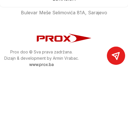
Bulevar Meše Selimovića 81A, Sarajevo
Prox doo © Sva prava zadržana.
Dizajn & development by Armin Vrabac.
www.prox.ba
Pratite nas na društvenim mrežama
proxdoo
Najveća trgovina mašina i alata u
Bosni i Hercegovini.