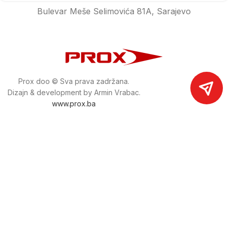
Bulevar Meše Selimovića 81A, Sarajevo
Prox doo © Sva prava zadržana.
Dizajn & development by Armin Vrabac.
www.prox.ba
Pratite nas na društvenim mrežama
proxdoo
Najveća trgovina mašina i alata u
Bosni i Hercegovini.