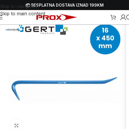
📦 BESPLATNA DOSTAVA IZNAD 199KM
Skip to navigation
Skip to main content
četna
/
Webshop
/
Ručni alati
/
Poluge za montažu - rušenje - pajseri
Uvećaj sliku