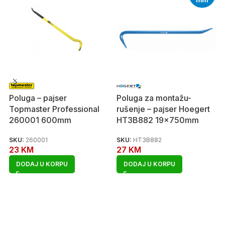
Poluga – pajser
Poluga za montažu-
Topmaster Professional
rušenje – pajser Hoegert
260001 600mm
HT3B882 19x750mm
SKU:
260001
SKU:
HT3B882
23
KM
27
KM
DODAJ U KORPU
DODAJ U KORPU