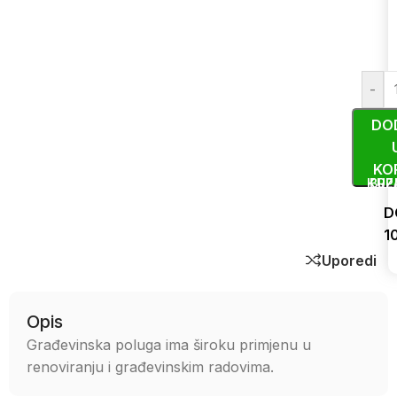
-
DO
KO
KUP
BRZ
D
1
Uporedi
Opis
Građevinska poluga ima široku primjenu u
renoviranju i građevinskim radovima.