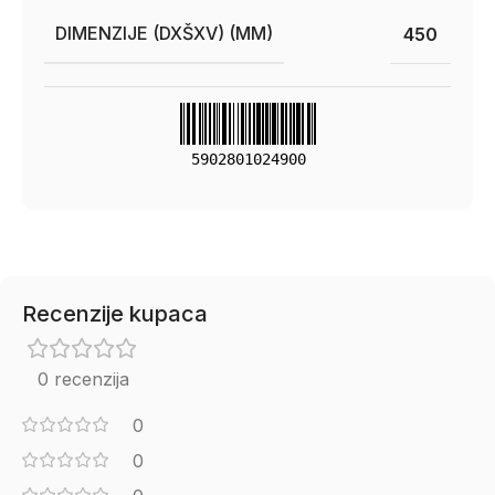
DIMENZIJE (DXŠXV) (MM)
450
5902801024900
Recenzije kupaca
0 recenzija
0
0