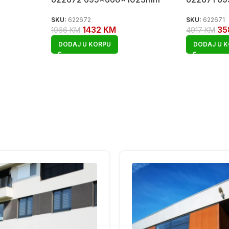
SKU:
622672
SKU:
622671
1432
KM
3
1966
KM
4917
KM
DODAJ U KORPU
DODAJ U 