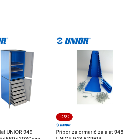
-25%
lat UNIOR 949
Pribor za ormarić za alat 948
95x660x2030mm
UNIOR 948 612909