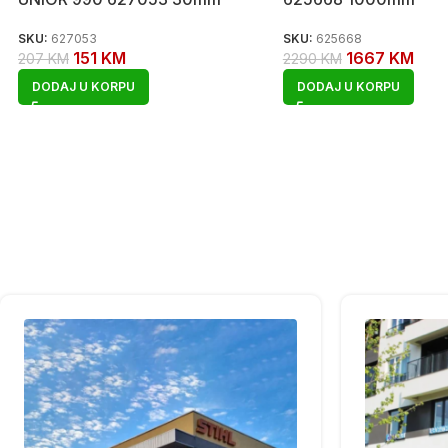
SKU:
627053
SKU:
625668
151
KM
1667
KM
207
KM
2290
KM
DODAJ U KORPU
DODAJ U KORPU