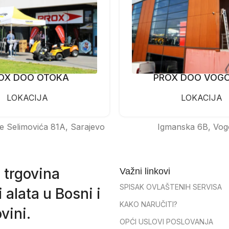
OX DOO OTOKA
PROX DOO VOG
LOKACIJA
LOKACIJA
e Selimovića 81A, Sarajevo
Igmanska 6B, Vog
 trgovina
Važni linkovi
SPISAK OVLAŠTENIH SERVISA
 alata u Bosni i
KAKO NARUČITI?
vini.
OPĆI USLOVI POSLOVANJA