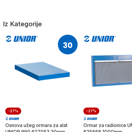
Iz Kategorije
-27%
-27%
Osnova užeg ormara za alat
Ormar za radionice 
UNIOR 990 627053 30mm
625668 1000mm