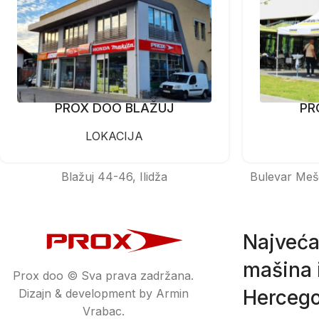
PROX DOO BLAŽUJ
PR
LOKACIJA
Blažuj 44-46, Ilidža
Bulevar Meš
Najveća
mašina i
Prox doo © Sva prava zadržana.
Hercego
Dizajn & development by Armin
Vrabac.