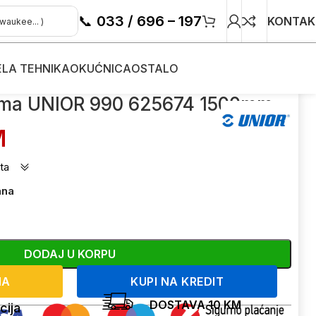
📞
033 / 696 – 197
KONTAK
ELA TEHNIKA
OKUĆNICA
OSTALO
čima UNIOR 990 625674 1500mm
M
ta
ana
DODAJ U KORPU
NA
KUPI NA KREDIT
DOSTAVA 10 KM
cija