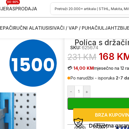
DO -80%
IJE
RASPRODAJA
EPAČI
RUČNI ALATI
USISIVAČI / VAP / PUHAČI
ULJA
HTZ
BIJ
e i pribor
/
Polica s držačima UNIOR 990 625674 1500mm
Polica s drža
SKU:
625674
168
K
231
KM
💳
14,00 KM
mjesečno na 12 ra
Po narudžbi - isporuka
2-7 d
-
+
BRZA KUPOVI
Doživotna garan