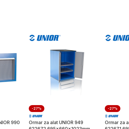
-27%
-27%
UNIOR 990
Ormar za alat UNIOR 949
Ormar za a
622672 695x660x1023mm
622671 6