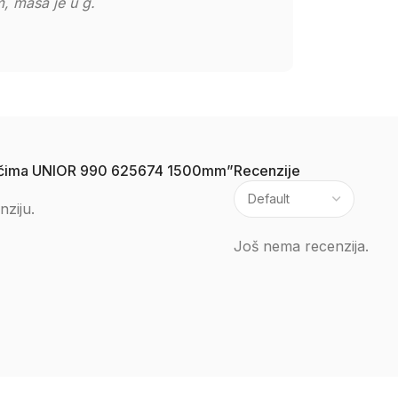
, masa je u g.
 držačima UNIOR 990 625674 1500mm”
Recenzije
nziju.
Još nema recenzija.