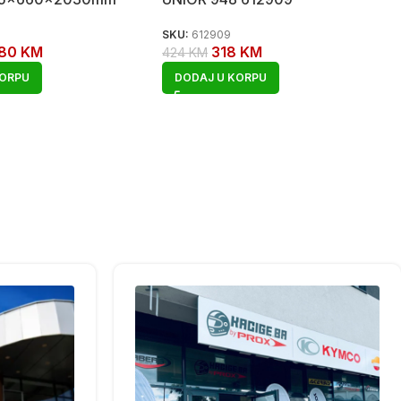
SKU:
612909
580
KM
318
KM
424
KM
KORPU
DODAJ U KORPU