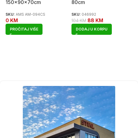
150x90x70cm
80cm
SKU:
AMS AM-094CS
SKU:
046992
0
KM
88
KM
104
KM
PROČITAJ VIŠE
DODAJ U KORPU