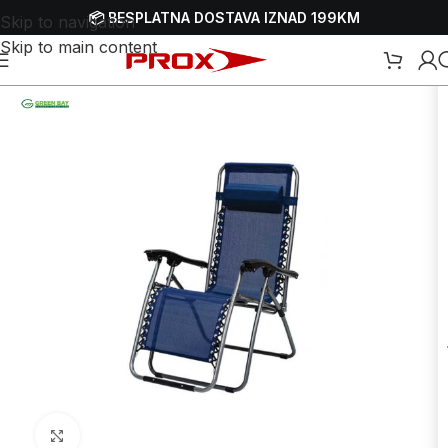
📦 BESPLATNA DOSTAVA IZNAD 199KM
Skip to navigation
Skip to main content
namještaj i oprema
/
Baštenski namještaj
/
Baštenski metalni namještaj
Uvećaj sliku