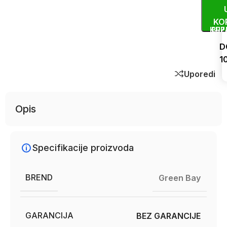
KO
KUP
BRZ
D
1
Uporedi
Opis
Specifikacije proizvoda
BREND
Green Bay
GARANCIJA
BEZ GARANCIJE