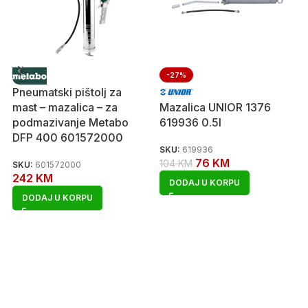
-27%
Pneumatski pištolj za
mast – mazalica – za
Mazalica UNIOR 1376
podmazivanje Metabo
619936 0.5l
DFP 400 601572000
SKU:
619936
76
KM
104
KM
SKU:
601572000
242
KM
DODAJ U KORPU
DODAJ U KORPU