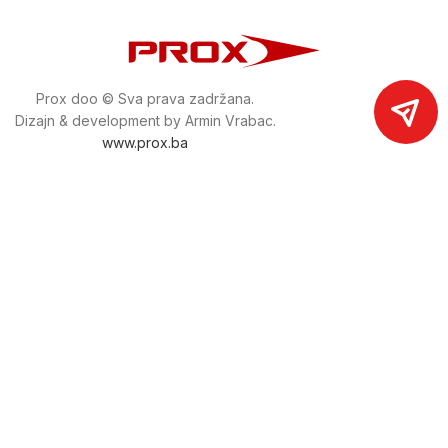
Prox doo © Sva prava zadržana.
Dizajn & development by Armin Vrabac.
www.prox.ba
Pratite nas na društvenim mrežama
proxdoo
Najveća trgovina mašina i alata u
Bosni i Hercegovini.
Tri prodajne lokacije alata i mašina u Sarajevu.