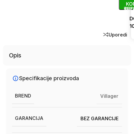
KO
KUP
BRZ
D
1
Uporedi
Opis
Specifikacije proizvoda
BREND
Villager
GARANCIJA
BEZ GARANCIJE