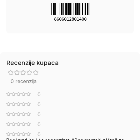
8606012801400
Recenzije kupaca
0 recenzija
0
0
0
0
0