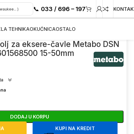
📞
033 / 696 – 197
KONTAK
ELA TEHNIKA
OKUĆNICA
OSTALO
o DSN 50 601568500 15-50mm
olj za eksere-čavle Metabo DSN
601568500 15-50mm
ta
ana
DODAJ U KORPU
NA
KUPI NA KREDIT