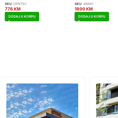
SKU:
DPN75C
SKU:
AN961
778
KM
1899
KM
DODAJ U KORPU
DODAJ U KORPU