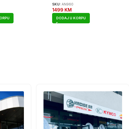
SKU:
AN960
1499
KM
KORPU
DODAJ U KORPU