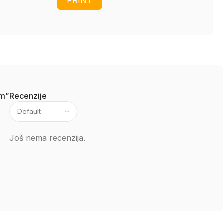
PRINT
mm”
Recenzije
Još nema recenzija.