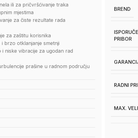
nela ili za pričvršćivanje traka
BREND
tupnim mjestima
anje za čiste rezultate rada
ISPORUČE
 za zaštitu korisnika
PRIBOR
 brzo otklanjanje smetnji
i niske vibracije za ugodan rad
GARANCI
turbulencije prašine u radnom području
RADNI PR
MAX. VEL