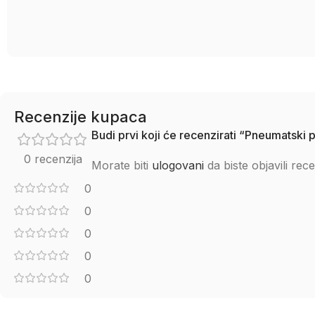
Recenzije kupaca
Budi prvi koji će recenzirati “Pneumats
0 recenzija
Morate biti
ulogovani
da biste objavili rece
0
0
0
0
0