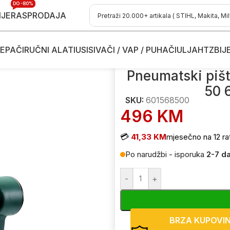
DO -80%
IJE
RASPRODAJA
EPAČI
RUČNI ALATI
USISIVAČI / VAP / PUHAČI
ULJA
HTZ
BIJ
ji za eksere - čavle
/
Pneumatski pištolj za eksere-čavle Metab
Pneumatski pišt
50 
SKU:
601568500
496
KM
💳
41,33 KM
mjesečno na 12 ra
Po narudžbi - isporuka
2-7 d
-
+
BRZA KUPOVI