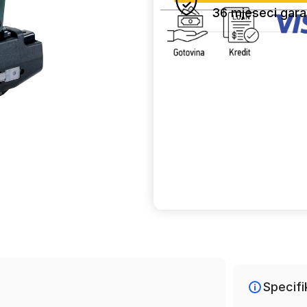
36 mjeseci gara
Uporedi
Specifi