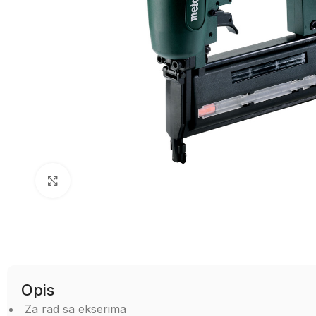
Uvećaj sliku
Opis
Za rad sa ekserima