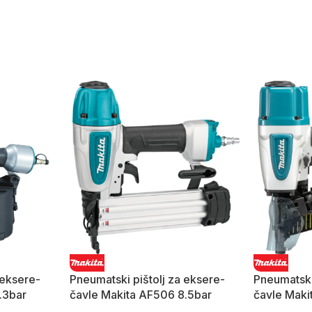
 eksere-
Pneumatski pištolj za eksere-
Pneumatski
.3bar
čavle Makita AF506 8.5bar
čavle Maki