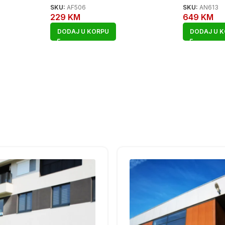
SKU:
AF506
SKU:
AN613
229
KM
649
KM
DODAJ U KORPU
DODAJ U 