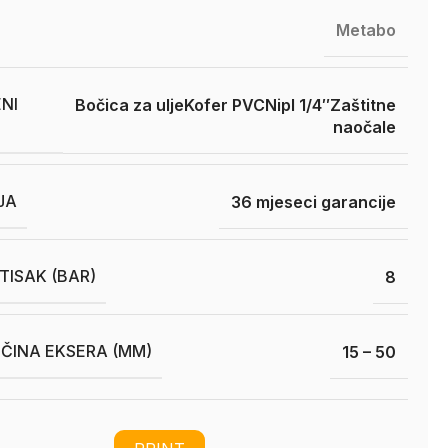
Metabo
NI
Bočica za ulje
Kofer PVC
Nipl 1/4″
Zaštitne
naočale
JA
36 mjeseci garancije
ITISAK (BAR)
8
IČINA EKSERA (MM)
15 – 50