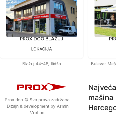
PROX DOO BLAŽUJ
PR
LOKACIJA
Blažuj 44-46, Ilidža
Bulevar Meš
Najveća
mašina i
Prox doo © Sva prava zadržana.
Hercego
Dizajn & development by Armin
Vrabac.