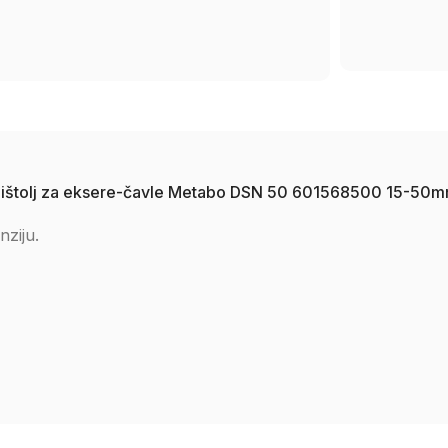
ki pištolj za eksere-čavle Metabo DSN 50 601568500 15-50
nziju.