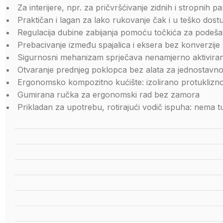
Za interijere, npr. za pričvršćivanje zidnih i stropnih pa
Praktičan i lagan za lako rukovanje čak i u teško dos
Regulacija dubine zabijanja pomoću točkića za podešav
Prebacivanje između spajalica i eksera bez konverzije
Sigurnosni mehanizam sprječava nenamjerno aktiviranje
Otvaranje prednjeg poklopca bez alata za jednostavno i
Ergonomsko kompozitno kućište: izolirano protuklizno 
Gumirana ručka za ergonomski rad bez zamora
Prikladan za upotrebu, rotirajući vodič ispuha: nema 