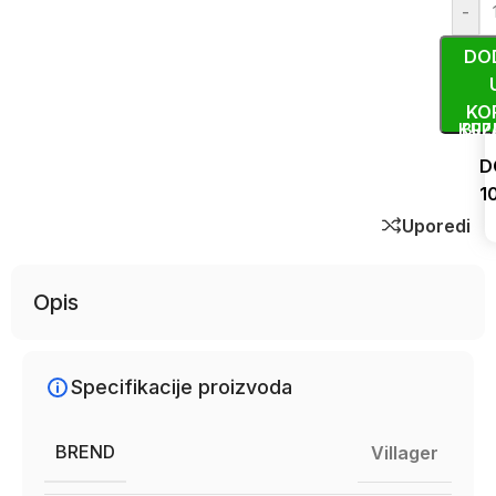
-
DO
KO
KUP
BRZ
D
1
Uporedi
Opis
Specifikacije proizvoda
BREND
Villager