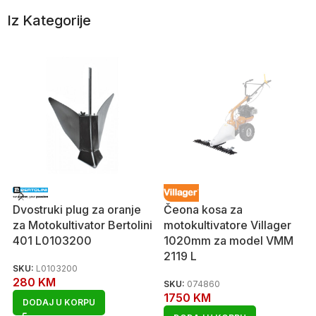
Iz Kategorije
Dvostruki plug za oranje
Čeona kosa za
za Motokultivator Bertolini
motokultivatore Villager
401 L0103200
1020mm za model VMM
2119 L
SKU:
L0103200
280
KM
SKU:
074860
1750
KM
DODAJ U KORPU