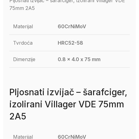
Pljosnati izvijač – šarafciger, izolirani Villager VDE
75mm 2A5
Materijal
60CrNiMoV
Tvrdoća
HRC52-58
Dimenzije
0.8 x 4.0 x 75 mm
Pljosnati izvijač – šarafciger,
izolirani Villager VDE 75mm
2A5
Materijal
60CrNiMoV