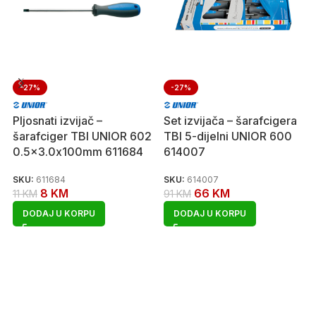
-27%
-27%
Pljosnati izvijač –
Set izvijača – šarafcigera
šarafciger TBI UNIOR 602
TBI 5-dijelni UNIOR 600
0.5×3.0x100mm 611684
614007
SKU:
611684
SKU:
614007
8
KM
66
KM
11
KM
91
KM
DODAJ U KORPU
DODAJ U KORPU