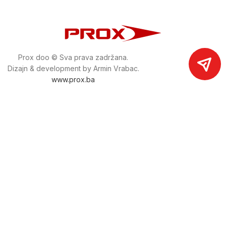
Prox doo © Sva prava zadržana.
Dizajn & development by Armin Vrabac.
www.prox.ba
Pratite nas na društvenim mrežama
proxdoo
Najveća trgovina mašina i alata u
Bosni i Hercegovini.
Tri prodajne lokacije alata i mašina u Sarajevu.