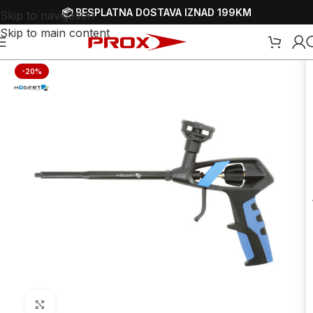
📦 BESPLATNA DOSTAVA IZNAD 199KM
Skip to navigation
Skip to main content
Početna
/
Webshop
/
Ručni alati
/
Ostali ručni alati
-20%
Uvećaj sliku