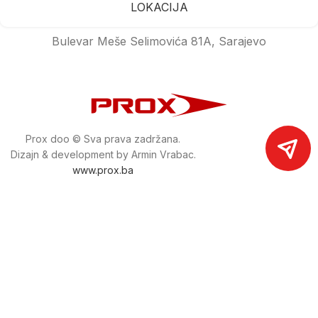
LOKACIJA
Bulevar Meše Selimovića 81A, Sarajevo
Prox doo © Sva prava zadržana.
Dizajn & development by Armin Vrabac.
www.prox.ba
Pratite nas na društvenim mrežama
proxdoo
Najveća trgovina mašina i alata u