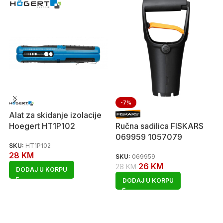
-7%
Alat za skidanje izolacije
Hoegert HT1P102
Ručna sadilica FISKARS
069959 1057079
SKU:
HT1P102
28
KM
SKU:
069959
26
KM
28
KM
DODAJ U KORPU
DODAJ U KORPU