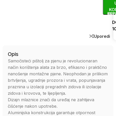
KO
KUP
BRZ
D
1
Uporedi
Opis
Samočisteći pištolj za pjenu je revolucionaran
način korištenja alata za brzo, efikasno i praktično
nanošenje montažne pjene. Neophodan je prilikom
brtvljenja, ugradnje prozora i vrata, popunjavanja
praznina u izolaciji pregradnih zidova ili izolacije
zidova i krovova, te lijepljenja.
Dizajn mlaznice znači da uređaj ne zahtijeva
čišćenje nakon upotrebe.
Aluminijska konstrukcija garantuje otpornost