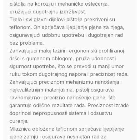
pištolja na koroziju i mehanička oštećenja,
pružajući dugotrajnu izdržljivost.
Tijelo i svi glavni dijelovi pištolja prekriveni su
teflonom. On sprječava lijepljenje pjene za njega,
osiguravajući udobnu upotrebu i dugotrajan rad
bez problema.
Zahvaljujući maloj težini i ergonomski profiliranoj
dršci s gumenom oblogom, pruža udobnost i
sigurnost upotrebe, što se prevodi u manji umor
ruku tokom dugotrajnog napora i preciznost rada.
Zahvaljujući preciznom mehanizmu nanošenja i
najkvalitetnijim materijalima, pištolj osigurava
ravnomjerno i precizno nanošenje pjene, što
garantuje odlične rezultate rada. Preciznost izrade
doprinosi nepropusnosti sistema i odsustvu
curenja.
Mlaznica obložena teflonom sprječava lijepljenje
pjene za nju i osigurava nesmetan rad za