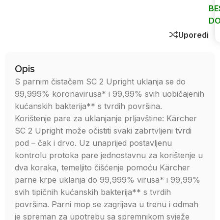
BE
DO
Uporedi
Opis
S parnim čistačem SC 2 Upright uklanja se do
99,999% koronavirusa* i 99,99% svih uobičajenih
kućanskih bakterija** s tvrdih površina.
Korištenje pare za uklanjanje prljavštine: Kärcher
SC 2 Upright može očistiti svaki zabrtvljeni tvrdi
pod – čak i drvo. Uz unaprijed postavljenu
kontrolu protoka pare jednostavnu za korištenje u
dva koraka, temeljito čišćenje pomoću Kärcher
parne krpe uklanja do 99,999% virusa* i 99,99%
svih tipičnih kućanskih bakterija** s tvrdih
površina. Parni mop se zagrijava u trenu i odmah
je spreman za upotrebu sa spremnikom svježe