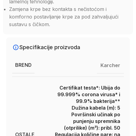
lamelnoj tehnologiji.
Zamjena krpe bez kontakta s nečistoćom i
komforno postavljanje krpe za pod zahvaljujući
sustavu s čičkom.
Specifikacije proizvoda
BREND
Karcher
Certifikat testa*: Ubija do
99.999% corona virusa* i
99.9% bakterija**
Dužina kabela (m): 5
Površinski učinak po
punjenju spremnika
(otprilike) (m²): pribl. 50
OSTALE
Regulacija količine pare: na