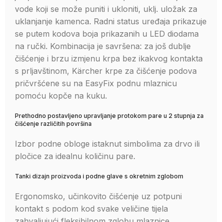
vode koji se može puniti i ukloniti, uklj. uložak za
uklanjanje kamenca. Radni status uređaja prikazuje
se putem kodova boja prikazanih u LED diodama
na ručki. Kombinacija je savršena: za još dublje
čišćenje i brzu izmjenu krpa bez ikakvog kontakta
s prljavštinom, Kärcher krpe za čišćenje podova
pričvršćene su na
EasyFix
podnu mlaznicu
pomoću kopče na kuku.
Prethodno postavljeno upravljanje protokom pare u 2 stupnja za
čišćenje različitih površina
Izbor podne obloge istaknut simbolima za drvo ili
pločice za idealnu količinu pare.
Tanki dizajn proizvoda i podne glave s okretnim zglobom
Ergonomsko, učinkovito čišćenje uz potpuni
kontakt s podom kod svake veličine tijela
zahvaljujući fleksibilnom zglobu mlaznice.