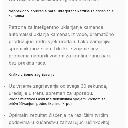
Neprekidno ispuštanje pare i integrirana kartuša za otklanjanje
kamenca
Patrona za inteligentno uklanjanje kamenca
automatski uklanja kamenac iz vode, dramatično
produžujući radni vijek uređaja. Lako zamjenjivi
spremnik može se u bilo koje vrijeme bez
problema napuniti vodom za kontinuiranu paru,
bez prekida rada.
Kratko vrijeme zagrijavanja
Uz vrijeme zagrijavanja od svega 30 sekunda,
uređaj je u trenu spreman za uporabu.
Podna mlaznica
EasyFix
s fleksibilnim spojem i čičkom za
pričvršćivanjem podne tkanine (krpe)
Optimalni rezultati čišćenja na različitim tvrdim
podovima u kućanstvu zahvaljujući učinkovitoj