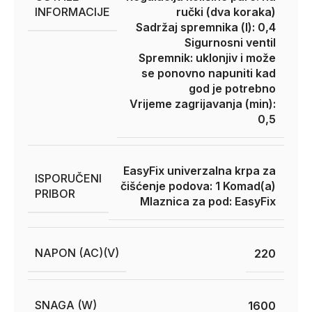
INFORMACIJE
ručki (dva koraka)
Sadržaj spremnika (l): 0,4
Sigurnosni ventil
Spremnik: uklonjiv i može
se ponovno napuniti kad
god je potrebno
Vrijeme zagrijavanja (min):
0,5
EasyFix univerzalna krpa za
ISPORUČENI
čišćenje podova: 1 Komad(a)
PRIBOR
Mlaznica za pod: EasyFix
NAPON (AC)(V)
220
SNAGA (W)
1600