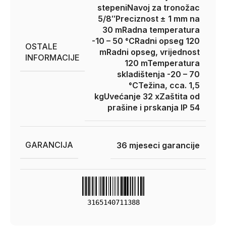
stepeni
Navoj za tronožac
5/8″
Preciznost ± 1 mm na
30 m
Radna temperatura
-10 – 50 °C
Radni opseg 120
OSTALE
m
Radni opseg, vrijednost
INFORMACIJE
120 m
Temperatura
skladištenja -20 – 70
°C
Težina, cca. 1,5
kg
Uvećanje 32 x
Zaštita od
prašine i prskanja IP 54
GARANCIJA
36 mjeseci garancije
3165140711388