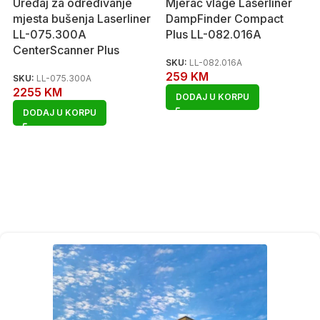
Uređaj za određivanje
Mjerač vlage Laserliner
mjesta bušenja Laserliner
DampFinder Compact
LL-075.300A
Plus LL-082.016A
CenterScanner Plus
SKU:
LL-082.016A
259
KM
SKU:
LL-075.300A
2255
KM
DODAJ U KORPU
DODAJ U KORPU