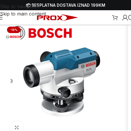
📦 BESPLATNA DOSTAVA IZNAD 199KM
Skip to navigation
Skip to main content
Početna
/
Webshop
/
Ručni alati
/
Mjerni alat
/
Ostali mjerni alat
-16%
Uvećaj sliku