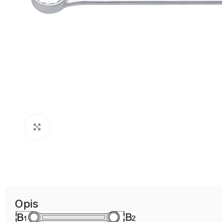
Uvećaj sliku
Opis