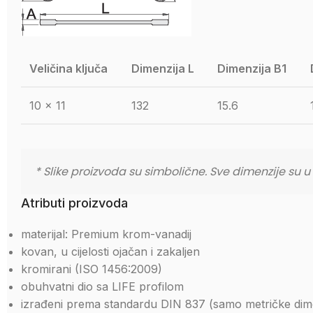
Veličina ključa
Dimenzija L
Dimenzija B1
10 x 11
132
15.6
* Slike proizvoda su simbolične. Sve dimenzije su 
Atributi proizvoda
materijal: Premium krom-vanadij
kovan, u cijelosti ojačan i zakaljen
kromirani (ISO 1456:2009)
obuhvatni dio sa LIFE profilom
izrađeni prema standardu DIN 837 (samo metričke dime