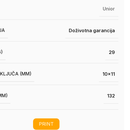
Unior
JA
Doživotna garancija
G)
29
 KLJUČA (MM)
10×11
MM)
132
PRINT