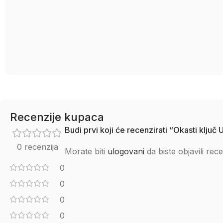
Recenzije kupaca
Budi prvi koji će recenzirati “Okasti kl
0 recenzija
Morate biti
ulogovani
da biste objavili rece
0
0
0
0