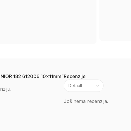
juč UNIOR 182 612006 10x11mm”
Recenzije
nziju.
Još nema recenzija.