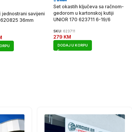
Set okastih ključeva sa račnom-
gedorom u kartonskoj kutiji
č jednostrani savijeni
UNIOR 170 623711 6-19/6
8 620825 36mm
SKU:
623711
279
KM
M
DODAJ U KORPU
KORPU