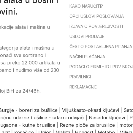
KAKO NARUČITI?
vini.
OPĆI USLOVI POSLOVANJA
IZJAVA O POVJERLJIVOSTI
okacije alata i mašina u
USLOVI PRODAJE
ČESTO POSTAVLJENA PITANJA
tegorija alata i mašina u
onaći sve sortirano i
NAČINI PLAĆANJA
sa preko 22 000 artikala u
PODACI O FIRMI – ID I PDV BRO
pamo i nudimo više od 230
PRAVILNICI
REKLAMACIJE
loj BiH za 24/48h.
Burgije - boreri za bušilice
|
Viljuškasto-okasti ključevi
|
Seto
trične udarne bušilice - udarni odvijači
|
Nasadni ključevi
|
P
ugaone - kutne brusilice
|
Rezne ploče za brusilice
|
motor
 alat
|
kosačice
|
Unior
|
Makita
|
Hoegert
|
Metabo
|
Milwa