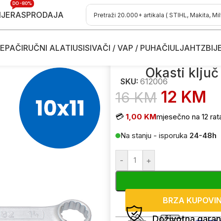
DO -80%
IJE
RASPRODAJA
EPAČI
RUČNI ALATI
USISIVAČI / VAP / PUHAČI
ULJA
HTZ
BIJ
 okasti ključevi
/
Okasti ključ UNIOR 182 612006 10x11mm
Okasti klju
SKU:
612006
12
KM
16
KM
💳
1,00 KM
mjesečno na 12 rat
Na stanju - isporuka
24-48h
-
+
BRZA KUPOVI
Doživotna garan