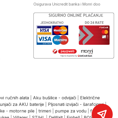
Osigurava Unicredit banka i Monri doo
J
vi ručnih alata
|
Aku bušilice - odvijači
|
Električne
unjači za AKU baterije
|
Pljosnati izvijači - šarafcigeri
|
ke - motorne pile
|
trimeri
|
pumpe za vodu
|
freze
|
ukee
|
Villager
|
STIHL
|
DeWalt
|
Einhell
|
BOSCH
|