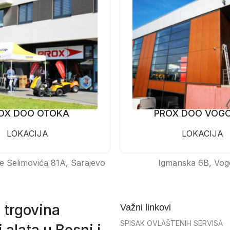
OX DOO OTOKA
PROX DOO VOG
LOKACIJA
LOKACIJA
e Selimovića 81A, Sarajevo
Igmanska 6B, Vog
 trgovina
Važni linkovi
SPISAK OVLAŠTENIH SERVISA
 alata u Bosni i