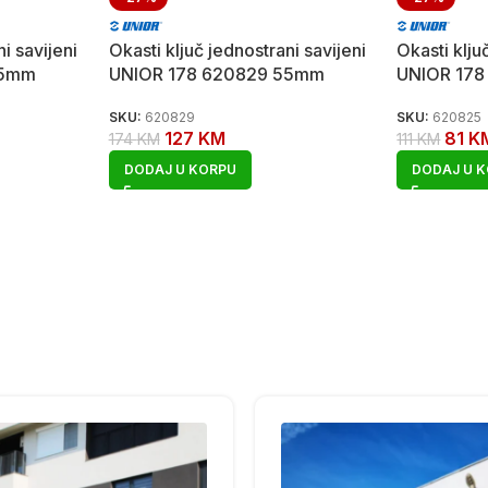
i savijeni
Okasti ključ jednostrani savijeni
Okasti klju
75mm
UNIOR 178 620829 55mm
UNIOR 17
SKU:
620829
SKU:
620825
127
KM
81
K
174
KM
111
KM
DODAJ U KORPU
DODAJ U 