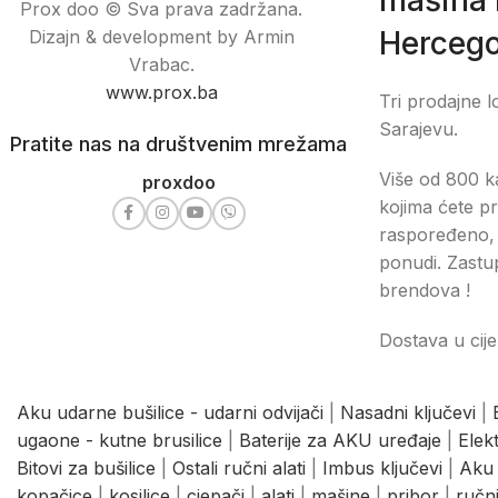
Prox doo © Sva prava zadržana.
Hercego
Dizajn & development by Armin
Vrabac.
www.prox.ba
Tri prodajne l
Sarajevu.
Pratite nas na društvenim mrežama
Više od 800 ka
proxdoo
kojima ćete pr
raspoređeno, 
ponudi. Zastu
brendova !
Dostava u cije
Aku udarne bušilice - udarni odvijači
|
Nasadni ključevi
|
ugaone - kutne brusilice
|
Baterije za AKU uređaje
|
Elek
Bitovi za bušilice
|
Ostali ručni alati
|
Imbus ključevi
|
Aku 
kopačice
|
kosilice
|
cjepači
|
alati
|
mašine
|
pribor
|
ručni