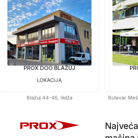
PROX DOO BLAŽUJ
PR
LOKACIJA
Blažuj 44-46, Ilidža
Bulevar Meš
Najveća
mašina i