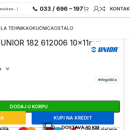
📞
033 / 696 – 197
KONTAK
ELA TEHNIKA
OKUĆNICA
OSTALO
č UNIOR 182 612006 10x11mm
a
Vogošća
DODAJ U KORPU
NA
KUPI NA KREDIT
DOSTAVA 10 KM
cija