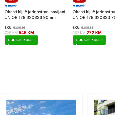
Okasti ključ jednostrani savijeni
Okasti ključ jednostran
UNIOR 178 620836 90mm
UNIOR 178 620833 
SKU:
620836
SKU:
620833
545
KM
272
KM
726
KM
362
KM
DODAJ U KORPU
DODAJ U KORPU