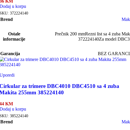
36
KM
Dodaj u korpu
SKU:
372224140
Brend
Mak
Ostale
Prečnik 200 mm
Rezni list sa 4 zuba Mak
informacije
372224140
Za model DBC3
Garancija
BEZ GARANCI
Uporedi
Cirkular za trimere DBC4010 DBC4510 sa 4 zuba
Makita 255mm 385224140
44
KM
Dodaj u korpu
SKU:
385224140
Brend
Mak