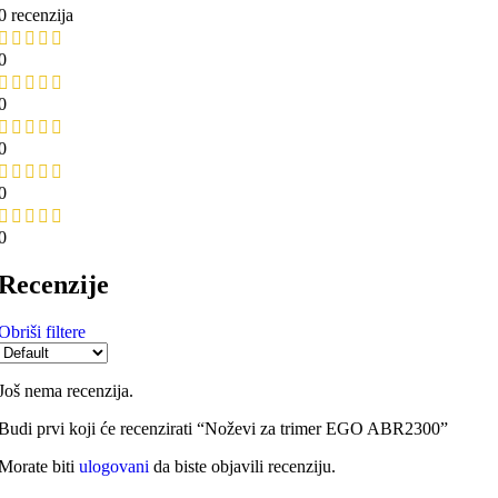
0 recenzija
0
0
0
0
0
Recenzije
Obriši filtere
Još nema recenzija.
Budi prvi koji će recenzirati “Noževi za trimer EGO ABR2300”
Morate biti
ulogovani
da biste objavili recenziju.