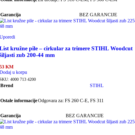
Garancija
BEZ GARANCIJE
Uporedi
List kružne pile – cirkular za trimere STIHL Woodcut
šiljasti zub 200-44 mm
53
KM
Dodaj u korpu
SKU:
4000 713 4200
Brend
STIHL
Ostale informacije
Odgovara za: FS 260 C-E, FS 311
Garancija
BEZ GARANCIJE