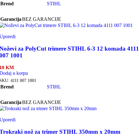
Brend
STIHL
Garancija
BEZ GARANCIJE
Uporedi
Noževi za PolyCut trimere STIHL 6-3 12 komada 4111
007 1001
10
KM
Dodaj u korpu
SKU:
4111 007 1001
Brend
STIHL
Garancija
BEZ GARANCIJE
Uporedi
Trokraki nož za trimer STIHL 350mm x 20mm