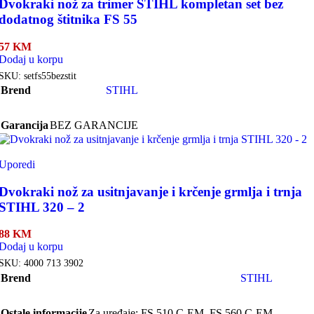
Dvokraki nož za trimer STIHL kompletan set bez
dodatnog štitnika FS 55
57
KM
Dodaj u korpu
SKU:
setfs55bezstit
Brend
STIHL
Garancija
BEZ GARANCIJE
Uporedi
Dvokraki nož za usitnjavanje i krčenje grmlja i trnja
STIHL 320 – 2
88
KM
Dodaj u korpu
SKU:
4000 713 3902
Brend
STIHL
Ostale informacije
Za uređaje: FS 510 C-EM, FS 560 C-EM