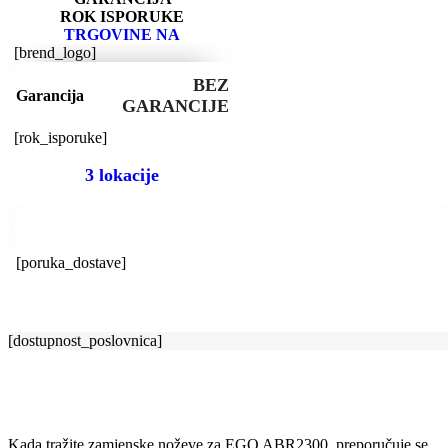
ROK ISPORUKE
TRGOVINE NA
[brend_logo]
BEZ
Garancija
GARANCIJE
[rok_isporuke]
3 lokacije
[poruka_dostave]
[dostupnost_poslovnica]
Kada tražite zamjenske noževe za EGO ABR2300, preporučuje se