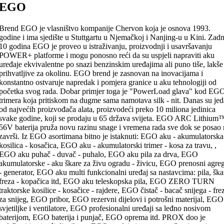
EGO
Brend EGO je vlasništvo kompanije Chervon koja je osnova 1993.
godine i ima sjedište u Stuttgartu u Njemačkoj i Nanjing-u u Kini. Zadn
10 godina EGO je proveo u istraživanju, proizvodnji i usavršavanju
POWER+ platforme i mogu ponosno reći da su uspjeli napraviti aku
uređaje ekvivalentne po snazi benzinskim uređajima ali puno tiše, lakše 
prihvatljive za okolinu. EGO brend je zasnovan na inovacijama i
konstantno ostvaruje napredak i pomjera granice u aku tehnologiji od
početka svog rada. Dobar primjer toga je "PowerLoad glava" kod EG
trimera koja pritiskom na dugme sama namotava silk - nit. Danas su je
od najvećih proizvođača alata, proizvodeći preko 10 miliona jedinica
svake godine, koji se prodaju u 65 država svijeta. EGO ARC Lithium
56V baterija pruža novu razinu snage i vremena rada sve dok se posao 
završi. Iz EGO asortimana bitno je istaknuti: EGO aku - akumulatorska
kosilica - kosačica, EGO aku - akumulatorski trimer - kosa za travu, ,
EGO aku puhač - duvač - puhalo, EGO aku pila za drva, EGO
akumulatorske - aku škare za živu ogradu - živicu, EGO prenosni agreg
- generator, EGO aku multi funkcionalni uređaj sa nastavcima: pila, ška
freza - kopačica itd, EGO aku teleskopska pila, EGO ZERO TURN
traktorske kosilice - kosačice - rajdere, EGO čistač - bacač snijega - fre
za snijeg, EGO pribor, EGO rezervni dijelovi i potrošni materijal, EGO
svjetiljke i ventilatore, EGO profesionalni uređaji sa leđno nosivom
baterijom, EGO baterija i punjač, EGO oprema itd. PROX doo je