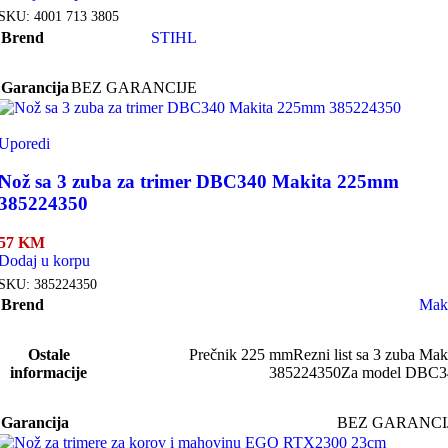
SKU:
4001 713 3805
Brend
STIHL
Garancija
BEZ GARANCIJE
Uporedi
Nož sa 3 zuba za trimer DBC340 Makita 225mm
385224350
57
KM
Dodaj u korpu
SKU:
385224350
Brend
Mak
Ostale
Prečnik 225 mm
Rezni list sa 3 zuba Mak
informacije
385224350
Za model DBC3
Garancija
BEZ GARANCI