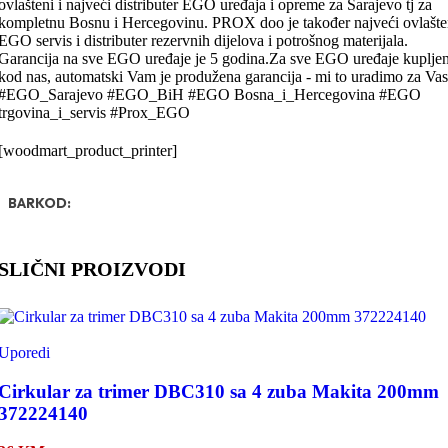
ovlašteni i najveći distributer EGO uređaja i opreme za Sarajevo tj za
kompletnu Bosnu i Hercegovinu. PROX doo je također najveći ovlašte
EGO servis i distributer rezervnih dijelova i potrošnog materijala.
Garancija na sve EGO uređaje je 5 godina.Za sve EGO uređaje kuplje
kod nas, automatski Vam je produžena garancija - mi to uradimo za Vas
#EGO_Sarajevo #EGO_BiH #EGO Bosna_i_Hercegovina #EGO
trgovina_i_servis #Prox_EGO
[woodmart_product_printer]
BARKOD:
SLIČNI PROIZVODI
Uporedi
Cirkular za trimer DBC310 sa 4 zuba Makita 200mm
372224140