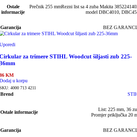
Ostale
Prečnik 255 mm
Rezni list sa 4 zuba Makita 385224140
informacije
model DBC4010, DBC45
Garancija
BEZ GARANCI
Uporedi
Cirkular za trimere STIHL Woodcut šiljasti zub 225-
36mm
86
KM
Dodaj u korpu
SKU:
4000 713 4211
Brend
STI
List: 225 mm, 36 z
Ostale informacije
Promjer priključka 20
Garancija
BEZ GARANCI