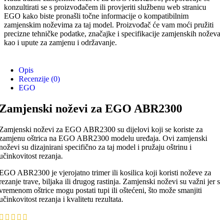
konzultirati se s proizvođačem ili provjeriti službenu web stranicu
EGO kako biste pronašli točne informacije o kompatibilnim
zamjenskim noževima za taj model. Proizvođač će vam moći pružiti
precizne tehničke podatke, značajke i specifikacije zamjenskih noževa
kao i upute za zamjenu i održavanje.
Opis
Recenzije (0)
EGO
Zamjenski noževi za EGO ABR2300
Zamjenski noževi za EGO ABR2300 su dijelovi koji se koriste za
zamjenu oštrica na EGO ABR2300 modelu uređaja. Ovi zamjenski
noževi su dizajnirani specifično za taj model i pružaju oštrinu i
učinkovitost rezanja.
EGO ABR2300 je vjerojatno trimer ili kosilica koji koristi noževe za
rezanje trave, biljaka ili drugog rastinja. Zamjenski noževi su važni jer s
vremenom oštrice mogu postati tupi ili oštećeni, što može smanjiti
učinkovitost rezanja i kvalitetu rezultata.