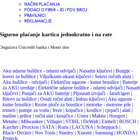
NAČINI PLAĆANJA
PODACI O FIRMI – ID I PDV BROJ
PRAVILNICI
REKLAMACIJE
Sigurno plaćanje kartica jednokratno i na rate
Osigurava Unicredit banka i Monri doo
Aku udarne bušilice - udarni odvijači
|
Nasadni ključevi
|
Burgije -
boreri za bušilice
|
Viljuškasto-okasti ključevi
|
Setovi ručnih alata
|
Aku bušilice - odvijači
|
Električne ugaone - kutne brusilice
|
Baterije
za AKU uređaje
|
Električne udarne bušilice - udarni odvijači
|
Nasadn
ključevi
|
Punjači za AKU baterije
|
Pljosnati izvijači - šarafcigeri
|
Bitovi za bušilice
|
Ostali ručni alati
|
Imbus ključevi
|
Aku ugaone -
kutne brusilice
|
Rezne ploče za brusilice
|
motorke - motorne pile
|
trimeri
|
pumpe za vodu
|
freze
|
kopačice
|
kosilice
|
cjepači
|
alati
|
mašine
|
pribor
|
ručni alat
|
kosačice
|
Unior
|
Makita
|
Hoegert
|
Metabo
|
Milwaukee
|
Villager
|
STIHL
|
DeWalt
|
Einhell
|
BOSCH
|
Karcher
|
Proxxon
|
SATA
|
Ruris
|
LACUNA
|
Scheppach
|
Black+Decker
|
Neo Tools
|
Stanley
|
Xiaomi
|
Samsung
|
HONDA
|
Protech