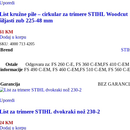
Uporedi
List kružne pile – cirkular za trimere STIHL Woodcut
šiljasti zub 225-48 mm
61
KM
Dodaj u korpu
SKU:
4000 713 4205
Brend
STI
Ostale
Odgovara za: FS 260 C-E, FS 360 C-EM,FS 410 C-EM
informacije
FS 490 C-EM, FS 460 C-EM,FS 510 C-EM, FS 560 C-
Garancija
BEZ GARANCI
Uporedi
List za trimere STIHL dvokraki nož 230-2
24
KM
Dodaj u korpu