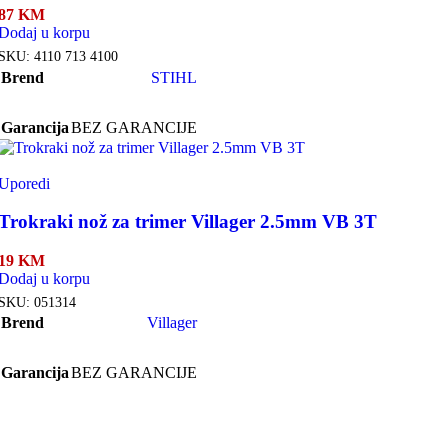
87
KM
Dodaj u korpu
SKU:
4110 713 4100
Brend
STIHL
Garancija
BEZ GARANCIJE
Uporedi
Trokraki nož za trimer Villager 2.5mm VB 3T
19
KM
Dodaj u korpu
SKU:
051314
Brend
Villager
Garancija
BEZ GARANCIJE