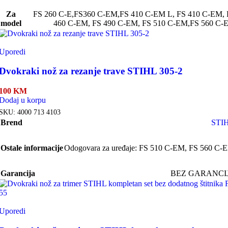
Za
FS 260 C-E,FS360 C-EM,FS 410 C-EM L, FS 410 C-EM, 
model
460 C-EM, FS 490 C-EM, FS 510 C-EM,FS 560 C-
Uporedi
Dvokraki nož za rezanje trave STIHL 305-2
100
KM
Dodaj u korpu
SKU:
4000 713 4103
Brend
STI
Ostale informacije
Odogovara za uređaje: FS 510 C-EM, FS 560 C-
Garancija
BEZ GARANCI
Uporedi