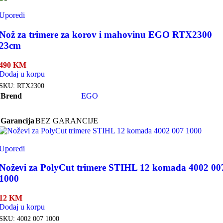
Uporedi
Nož za trimere za korov i mahovinu EGO RTX2300
23cm
490
KM
Dodaj u korpu
SKU:
RTX2300
Brend
EGO
Garancija
BEZ GARANCIJE
Uporedi
Noževi za PolyCut trimere STIHL 12 komada 4002 00
1000
12
KM
Dodaj u korpu
SKU:
4002 007 1000