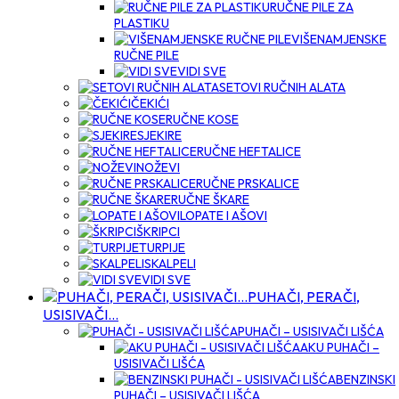
RUČNE PILE ZA
PLASTIKU
VIŠENAMJENSKE
RUČNE PILE
VIDI SVE
SETOVI RUČNIH ALATA
ČEKIĆI
RUČNE KOSE
SJEKIRE
RUČNE HEFTALICE
NOŽEVI
RUČNE PRSKALICE
RUČNE ŠKARE
LOPATE I AŠOVI
ŠKRIPCI
TURPIJE
SKALPELI
VIDI SVE
PUHAČI, PERAČI,
USISIVAČI…
PUHAČI – USISIVAČI LIŠĆA
AKU PUHAČI –
USISIVAČI LIŠĆA
BENZINSKI
PUHAČI – USISIVAČI LIŠĆA