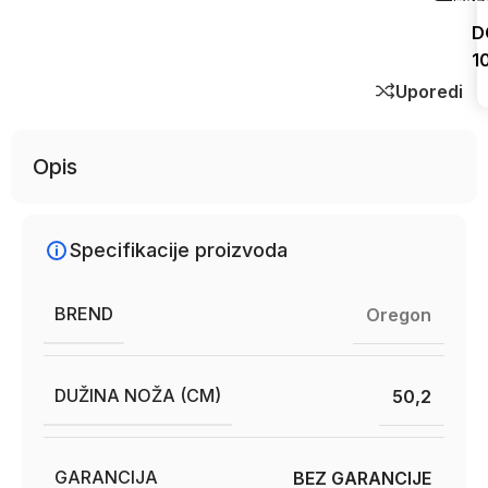
D
1
Uporedi
Opis
Specifikacije proizvoda
BREND
Oregon
DUŽINA NOŽA (CM)
50,2
GARANCIJA
BEZ GARANCIJE