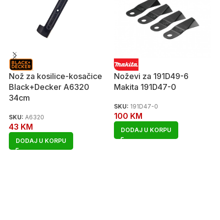
Nož za kosilice-kosačice
Noževi za 191D49-6
Black+Decker A6320
Makita 191D47-0
34cm
SKU:
191D47-0
100
KM
SKU:
A6320
43
KM
DODAJ U KORPU
DODAJ U KORPU