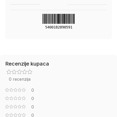
5400182890591
Recenzije kupaca
0 recenzija
0
0
0
0