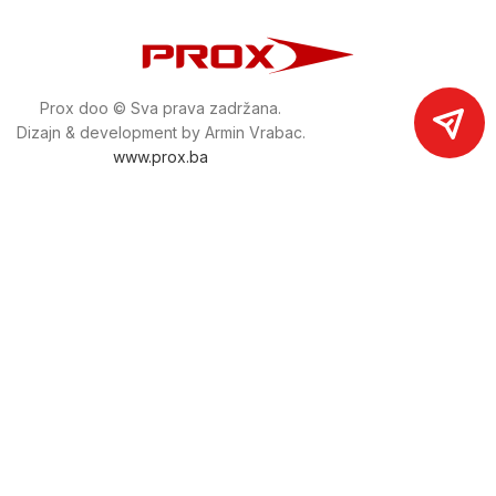
Prox doo © Sva prava zadržana.
Dizajn & development by Armin Vrabac.
www.prox.ba
Pratite nas na društvenim mrežama
proxdoo
Najveća trgovina mašina i alata u
Bosni i Hercegovini.
Tri prodajne lokacije alata i mašina u Sarajevu.