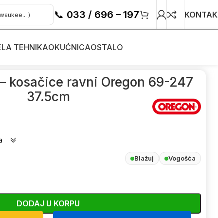
📞
033 / 696 – 197
KONTAK
ELA TEHNIKA
OKUĆNICA
OSTALO
kosačice
/
 – kosačice ravni Oregon 69-247
37.5cm
a
Blažuj
Vogošća
DODAJ U KORPU