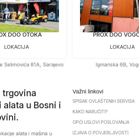
OX DOO OTOKA
PROX DOO VOG
LOKACIJA
LOKACIJA
e Selimovića 81A, Sarajevo
Igmanska 6B, Vog
 trgovina
Važni linkovi
SPISAK OVLAŠTENIH SERVISA
 alata u Bosni i
KAKO NARUČITI?
vini.
OPĆI USLOVI POSLOVANJA
IZJAVA O POVJERLJIVOSTI
okacije alata i mašina u