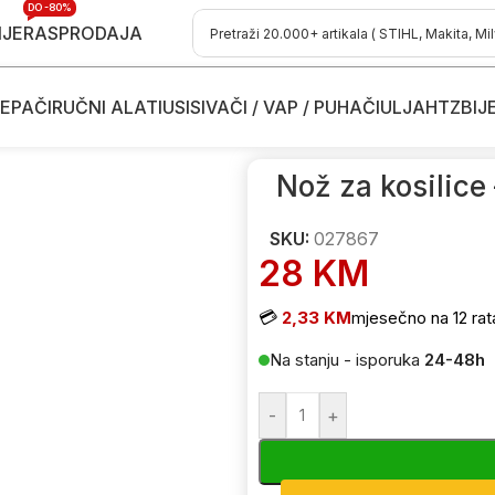
DO -80%
IJE
RASPRODAJA
EPAČI
RUČNI ALATI
USISIVAČI / VAP / PUHAČI
ULJA
HTZ
BIJ
osačice
/
Dodaci i potrošni materijal
/
Noževi i rezni listovi za kosilice-
Nož za kosilice
SKU:
027867
28
KM
💳
2,33 KM
mjesečno na 12 rat
Na stanju - isporuka
24-48h
-
+