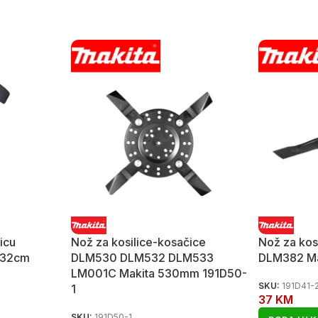
icu
Nož za kosilice-kosačice
Nož za kos
 32cm
DLM530 DLM532 DLM533
DLM382 Ma
LM001C Makita 530mm 191D50-
SKU:
191D41-
1
37
KM
SKU:
191D50-1