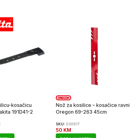
ilicu-kosačicu
Nož za kosilice – kosačice ravni
kita 191D41-2
Oregon 69-263 45cm
2
SKU:
030917
50
KM