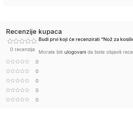
Recenzije kupaca
Budi prvi koji će recenzirati “Nož za kos
0 recenzija
Morate biti
ulogovani
da biste objavili rece
0
0
0
0
0