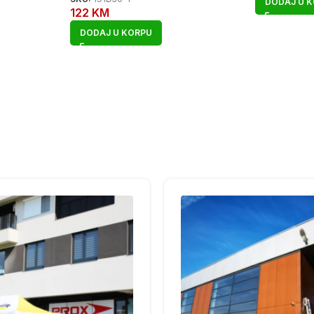
DODAJ U 
122
KM
DODAJ U KORPU