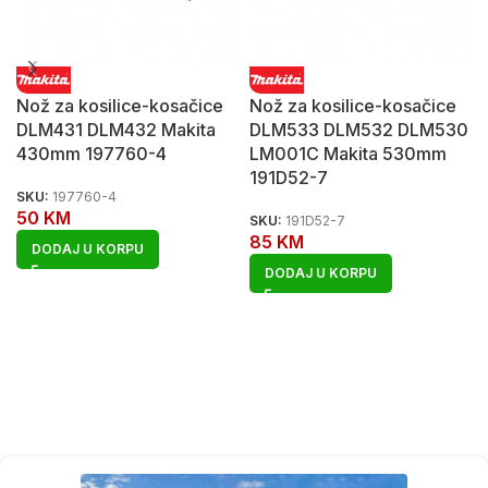
Nož za kosilice-kosačice
Nož za kosilice-kosačice
DLM431 DLM432 Makita
DLM533 DLM532 DLM530
430mm 197760-4
LM001C Makita 530mm
191D52-7
SKU:
197760-4
50
KM
SKU:
191D52-7
85
KM
DODAJ U KORPU
DODAJ U KORPU