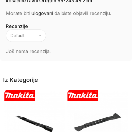
kosačice ravni Oregon 69-243 48.2cm”
Morate biti
ulogovani
da biste objavili recenziju.
Recenzije
Još nema recenzija.
Iz Kategorije