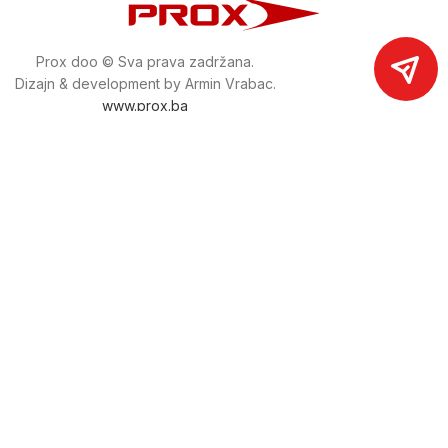
Prox doo © Sva prava zadržana.
Dizajn & development by Armin Vrabac.
www.prox.ba
Pratite nas na društvenim mrežama
proxdoo
Najveća trgovina mašina i alata u
Bosni i Hercegovini.
Tri prodajne lokacije alata i mašina u Sarajevu.
Više od 800 kategorija alata i mašina u kojima ćete pronaći
sve sortirano i raspoređeno, sa preko 22 000 artikala u