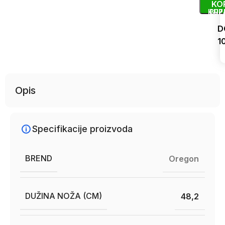
KO
KUP
BRZ
D
1
Uporedi
Opis
Specifikacije proizvoda
BREND
Oregon
DUŽINA NOŽA (CM)
48,2