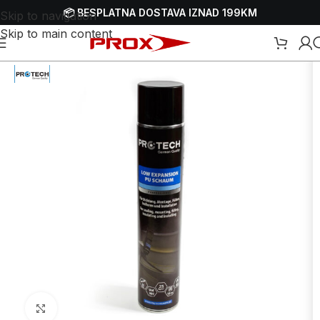
📦 BESPLATNA DOSTAVA IZNAD 199KM
Skip to navigation
Skip to main content
Početna
/
Webshop
/
Ulja, sprejevi i masti
/
Silikoni i ljepila
Uvećaj sliku