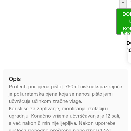
-
DO
KO
KUP
BRZ
D
1
Uporedi
Opis
Protech pur pjena pištolj 750ml niskoekspazirajuća
je poliuretanska pjena koja se nanosi pištoljem i
učvršćuje učinkom zračne vlage.
Koristi se za zaptivanje, montiranje, izolaciju i
ugradnju. Konačno vrijeme učvršćavanja je 12 sati,
a već nakon 8 min nije ljepljiva. Nakon upotrebe
gustoća slobodno proširene pjene iznosi 17-21