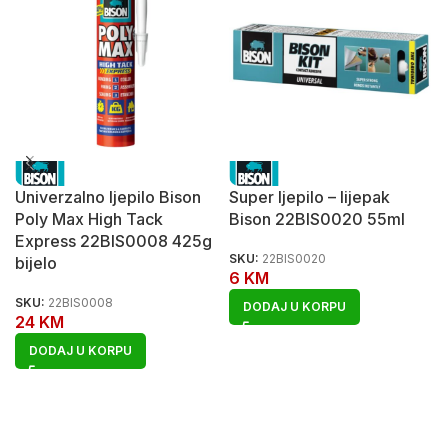
Univerzalno ljepilo Bison
Super ljepilo – lijepak
Poly Max High Tack
Bison 22BIS0020 55ml
Express 22BIS0008 425g
SKU:
22BIS0020
bijelo
6
KM
SKU:
22BIS0008
DODAJ U KORPU
24
KM
DODAJ U KORPU