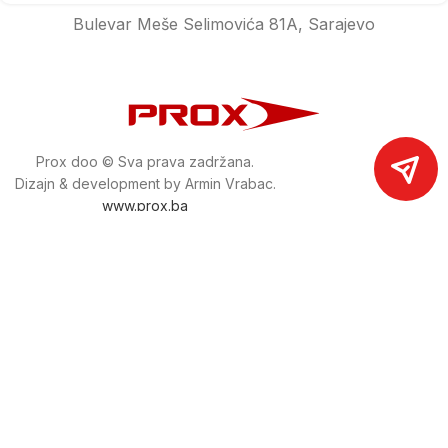
Bulevar Meše Selimovića 81A, Sarajevo
Prox doo © Sva prava zadržana.
Dizajn & development by Armin Vrabac.
www.prox.ba
Pratite nas na društvenim mrežama
proxdoo
Najveća trgovina mašina i alata u
Bosni i Hercegovini.