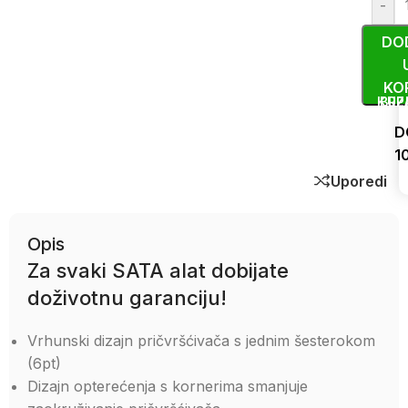
-
DO
KO
KUP
BRZ
D
1
Uporedi
Opis
Za svaki SATA alat dobijate
doživotnu garanciju!
Vrhunski dizajn pričvršćivača s jednim šesterokom
(6pt)
Dizajn opterećenja s kornerima smanjuje