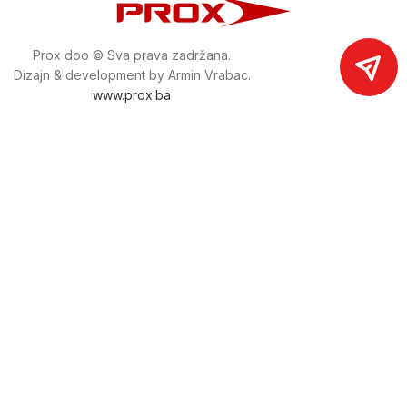
Prox doo © Sva prava zadržana.
Dizajn & development by Armin Vrabac.
www.prox.ba
Pratite nas na društvenim mrežama
proxdoo
Najveća trgovina mašina i alata u
Bosni i Hercegovini.
Tri prodajne lokacije alata i mašina u Sarajevu.
Više od 800 kategorija alata i mašina u kojima ćete pronaći
sve sortirano i raspoređeno, sa preko 22 000 artikala u