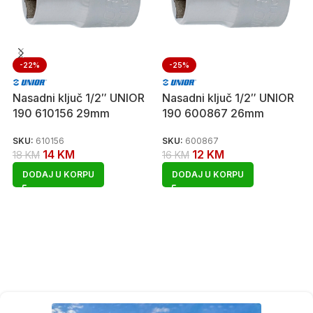
-22%
-25%
Nasadni ključ 1/2″ UNIOR
Nasadni ključ 1/2″ UNIOR
190 610156 29mm
190 600867 26mm
SKU:
610156
SKU:
600867
14
KM
12
KM
18
KM
16
KM
DODAJ U KORPU
DODAJ U KORPU