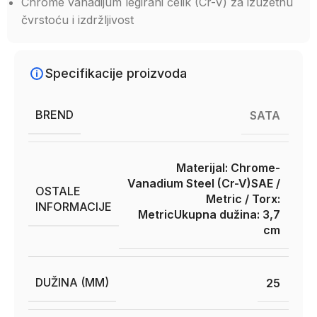
Chrome vanadijum legirani čelik (Cr-V) za izuzetnu
čvrstoću i izdržljivost
Specifikacije proizvoda
BREND
SATA
Materijal: Chrome-
Vanadium Steel (Cr-V)
SAE /
OSTALE
Metric / Torx:
INFORMACIJE
Metric
Ukupna dužina: 3,7
cm
DUŽINA (MM)
25