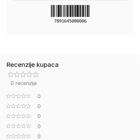
7891645080006
Recenzije kupaca
0 recenzija
0
0
0
0
0