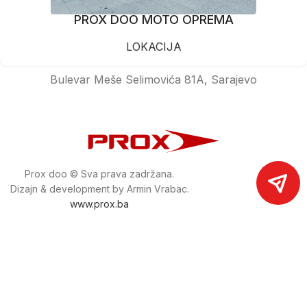
PROX DOO MOTO OPREMA
LOKACIJA
Bulevar Meše Selimovića 81A, Sarajevo
Prox doo © Sva prava zadržana.
Dizajn & development by Armin Vrabac.
www.prox.ba
Pratite nas na društvenim mrežama
proxdoo