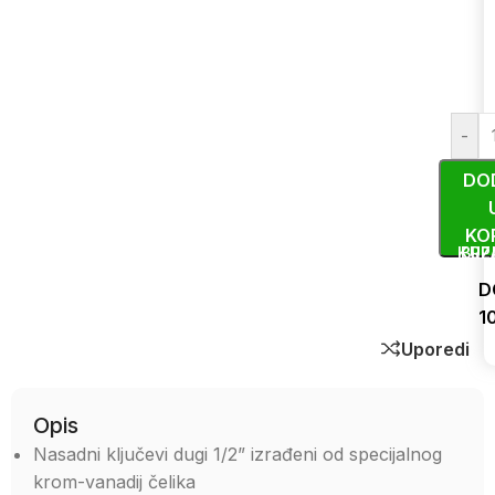
-
DO
KO
KUP
BRZ
D
1
Uporedi
Opis
Nasadni ključevi dugi 1/2” izrađeni od specijalnog
krom-vanadij čelika