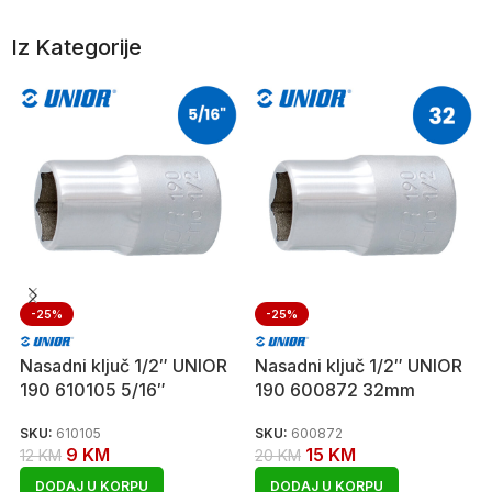
Iz Kategorije
-25%
-25%
Nasadni ključ 1/2″ UNIOR
Nasadni ključ 1/2″ UNIOR
190 610105 5/16″
190 600872 32mm
SKU:
610105
SKU:
600872
9
KM
15
KM
12
KM
20
KM
DODAJ U KORPU
DODAJ U KORPU