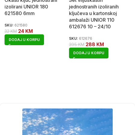
Okasti ključ jednostrani
Set viljuškastih
izolirani UNIOR 180
jednostranih izoliranih
621580 6mm
ključeva u kartonskoj
ambalaži UNIOR 110
SKU:
621580
612676 10 – 24/10
24
KM
32
KM
SKU:
612676
DODAJ U KORPU
288
KM
395
KM
DODAJ U KORPU