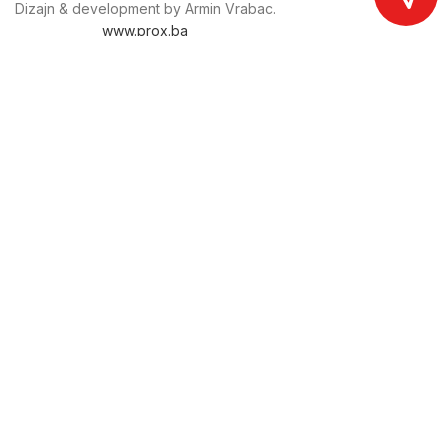
Dizajn & development by Armin Vrabac.
www.prox.ba
Pratite nas na društvenim mrežama
proxdoo
Najveća trgovina mašina i alata u
Bosni i Hercegovini.
Tri prodajne lokacije alata i mašina u Sarajevu.
Više od 800 kategorija alata i mašina u kojima ćete pronaći
sve sortirano i raspoređeno, sa preko 22 000 artikala u
ponudi. Zastupamo i nudimo više od 230 brendova !
Dostava u cijeloj BiH za 24/48h.