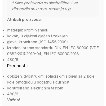
* Slike proizvoda su simbolične. Sve 
dimenzije su u mm, masa je u g.
Atributi proizvoda:
materijal: krom-vanadij
kovan, u cijelosti ojačan i zakaljen
glava: kromirana (ISO 1456:2009)
izrađeni prema standardu DIN EN IEC 60900 (VDE
0682-201):2019-04; EN IEC 60900:2018
480/6
Prednosti:
obloženi dvostrukim izolacijskim slojem sa 2 boje,
koje omogućuju dodatnu sigurnost
kontrolirano električnim testom
480/6
Važno!