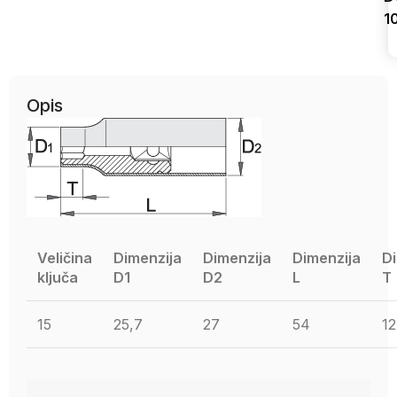
1
Uporedi
Opis
Veličina
Dimenzija
Dimenzija
Dimenzija
D
ključa
D1
D2
L
T
15
25,7
27
54
12