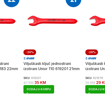
-26%
-26%
strani
Viljuškasti ključ jednostrani
Viljuškasti
12183 22mm
izolirani Unior 110 619201 21mm
izolirani 
SKU:
619201
SKU:
621576
35
KM
29
K
47
KM
39
KM
DODAJ U KORPU
DODAJ U 