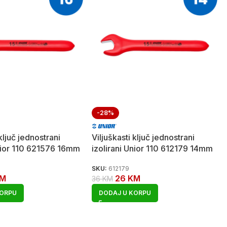
-28%
 ključ jednostrani
Viljuškasti ključ jednostrani
Unior 110 621576 16mm
izolirani Unior 110 612179 14mm
SKU:
612179
M
26
KM
36
KM
KORPU
DODAJ U KORPU