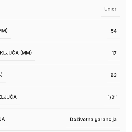
Unior
MM)
54
 KLJUČA (MM)
17
G)
83
KLJUČA
1/2″
JA
Doživotna garancija