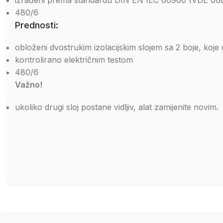
izrađeni prema standardu DIN EN IEC 60900 (VDE 06
480/6
Prednosti:
obloženi dvostrukim izolacijskim slojem sa 2 boje, koj
kontrolirano električnim testom
480/6
Važno!
ukoliko drugi sloj postane vidljiv, alat zamijenite novim.