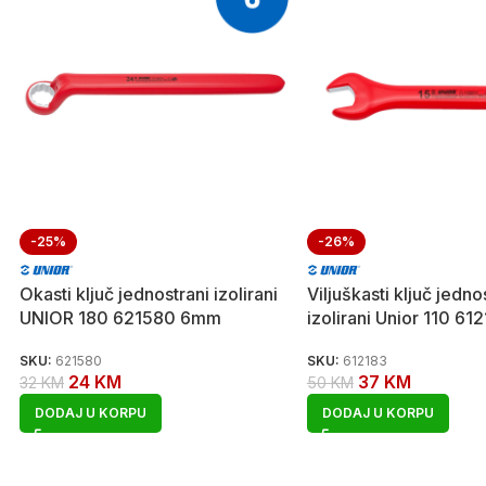
-25%
-26%
Okasti ključ jednostrani izolirani
Viljuškasti ključ jedno
UNIOR 180 621580 6mm
izolirani Unior 110 6
SKU:
621580
SKU:
612183
24
KM
37
KM
32
KM
50
KM
DODAJ U KORPU
DODAJ U KORPU