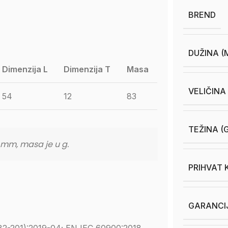
BREND
DUŽINA (
Dimenzija L
Dimenzija T
Masa
VELIČINA
54
12
83
TEŽINA (
u mm, masa je u g.
PRIHVAT 
GARANCI