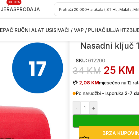
DO -80%
IJE
RASPRODAJA
EPAČI
RUČNI ALATI
USISIVAČI / VAP / PUHAČI
ULJA
HTZ
BIJ
 ključevi – prihvat 1/2″
/
Nasadni ključ 1/2″ izolirani UNIOR 190 6
Nasadni ključ 
SKU:
612200
25
KM
34
KM
💳
2,08 KM
mjesečno na 12 rat
Po narudžbi - isporuka
2-7 d
-
+
BRZA KUPOVI