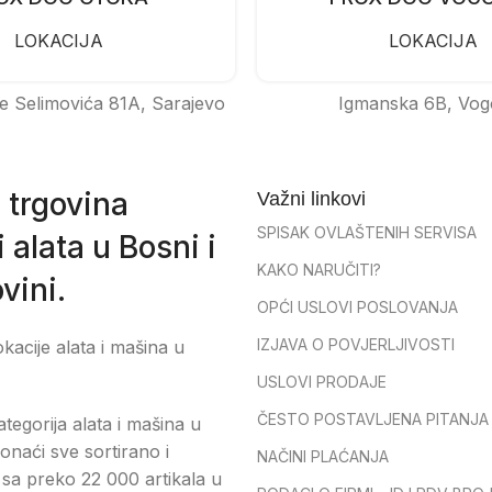
LOKACIJA
LOKACIJA
e Selimovića 81A, Sarajevo
Igmanska 6B, Vog
 trgovina
Važni linkovi
SPISAK OVLAŠTENIH SERVISA
 alata u Bosni i
KAKO NARUČITI?
vini.
OPĆI USLOVI POSLOVANJA
IZJAVA O POVJERLJIVOSTI
okacije alata i mašina u
USLOVI PRODAJE
ČESTO POSTAVLJENA PITANJA
tegorija alata i mašina u
onaći sve sortirano i
NAČINI PLAĆANJA
sa preko 22 000 artikala u