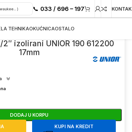
📞
033 / 696 – 197
KONTAK
ELA TEHNIKA
OKUĆNICA
OSTALO
12200 17mm
1/2″ izolirani UNIOR 190 612200
17mm
a
ana
DODAJ U KORPU
NA
KUPI NA KREDIT