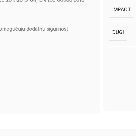
82-201):2019-04; EN IEC 60900:2018
IMPACT
e omogućuju dodatnu sigurnost
DUGI