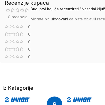
Recenzije kupaca
Budi prvi koji će recenzirati “Nasadni kl
0 recenzija
Morate biti
ulogovani
da biste objavili rece
0
0
0
0
0
Iz Kategorije