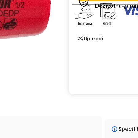
Doživotna garan
Uporedi
Specifi