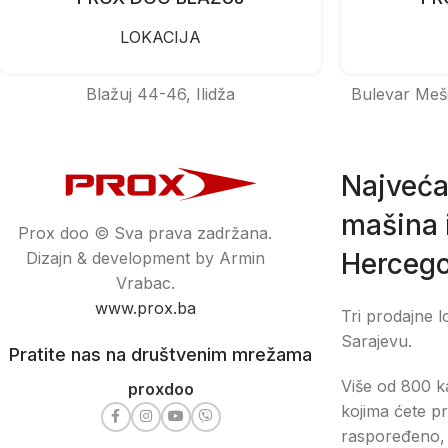
LOKACIJA
Blažuj 44-46, Ilidža
Bulevar Meš
Najveća
mašina i
Prox doo © Sva prava zadržana.
Hercego
Dizajn & development by Armin
Vrabac.
www.prox.ba
Tri prodajne l
Sarajevu.
Pratite nas na društvenim mrežama
Više od 800 ka
proxdoo
kojima ćete pr
raspoređeno, 