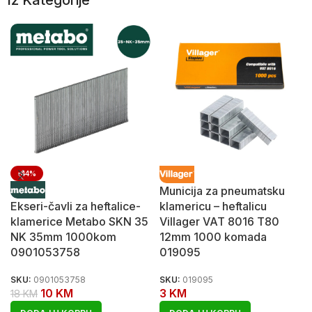
Iz Kategorije
-44%
Municija za pneumatsku
Ekseri-čavli za heftalice-
klamericu – heftalicu
klamerice Metabo SKN 35
Villager VAT 8016 T80
NK 35mm 1000kom
12mm 1000 komada
0901053758
019095
SKU:
0901053758
SKU:
019095
10
KM
3
KM
18
KM