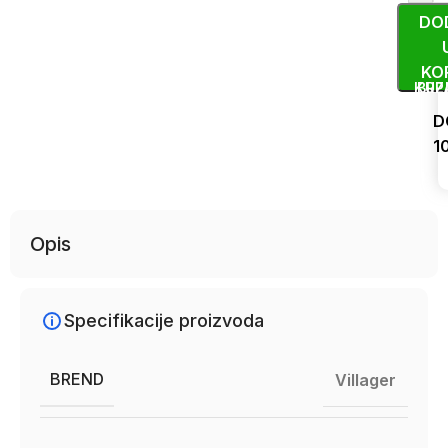
DO
KO
KUP
BRZ
D
1
Uporedi
Opis
Specifikacije proizvoda
BREND
Villager