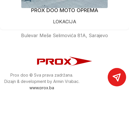
PROX DOO MOTO OPREMA
LOKACIJA
Bulevar Meše Selimovića 81A, Sarajevo
Prox doo © Sva prava zadržana.
Dizajn & development by Armin Vrabac.
www.prox.ba
Pratite nas na društvenim mrežama
proxdoo