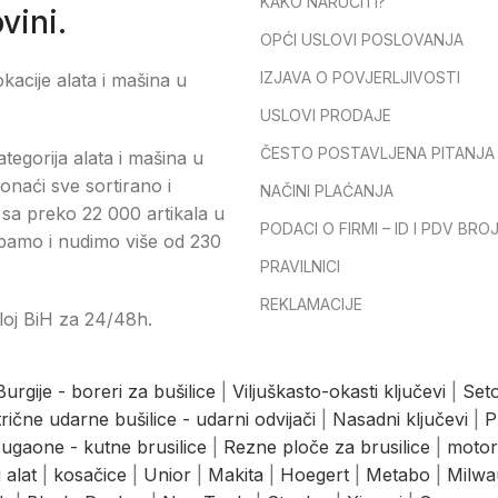
KAKO NARUČITI?
vini.
OPĆI USLOVI POSLOVANJA
IZJAVA O POVJERLJIVOSTI
okacije alata i mašina u
USLOVI PRODAJE
ČESTO POSTAVLJENA PITANJA
tegorija alata i mašina u
onaći sve sortirano i
NAČINI PLAĆANJA
sa preko 22 000 artikala u
PODACI O FIRMI – ID I PDV BRO
pamo i nudimo više od 230
PRAVILNICI
REKLAMACIJE
loj BiH za 24/48h.
Burgije - boreri za bušilice
|
Viljuškasto-okasti ključevi
|
Seto
trične udarne bušilice - udarni odvijači
|
Nasadni ključevi
|
P
ugaone - kutne brusilice
|
Rezne ploče za brusilice
|
motor
 alat
|
kosačice
|
Unior
|
Makita
|
Hoegert
|
Metabo
|
Milwa