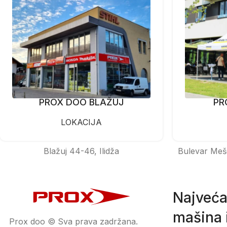
PROX DOO BLAŽUJ
PR
LOKACIJA
Blažuj 44-46, Ilidža
Bulevar Meš
Najveća
mašina i
Prox doo © Sva prava zadržana.