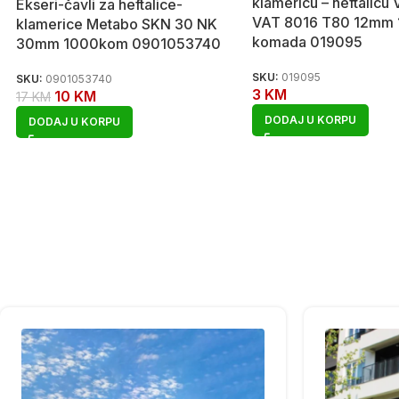
klamericu – heftalicu 
Ekseri-čavli za heftalice-
VAT 8016 T80 12mm
klamerice Metabo SKN 30 NK
komada 019095
30mm 1000kom 0901053740
SKU:
019095
SKU:
0901053740
3
KM
10
KM
17
KM
DODAJ U KORPU
DODAJ U KORPU