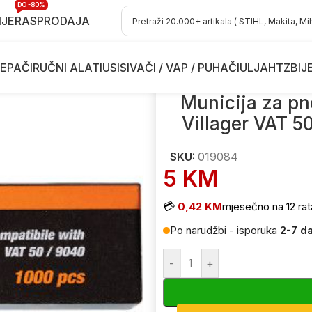
DO -80%
IJE
RASPRODAJA
EPAČI
RUČNI ALATI
USISIVAČI / VAP / PUHAČI
ULJA
HTZ
BIJ
ftalice - klamerice
/
Municija za pneumatsku klamericu – heftal
Municija za pn
Villager VAT 
SKU:
019084
5
KM
💳
0,42 KM
mjesečno na 12 rat
Po narudžbi - isporuka
2-7 d
-
+