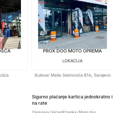
OŠĆA
PROX DOO MOTO OPREMA
LOKACIJA
ošća
Bulevar Meše Selimovića 81A, Sarajevo
Sigurno plaćanje kartica jednokratno i
na rate
Osigurava Unicredit banka i Monri doo