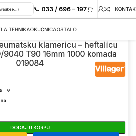
📞
033 / 696 – 197
KONTAK
ELA TEHNIKA
OKUĆNICA
OSTALO
icu Villager VAT 50/9040 T90 16mm 1000 komada 019084
eumatsku klamericu – heftalicu
50/9040 T90 16mm 1000 komada
019084
a
ana
DODAJ U KORPU