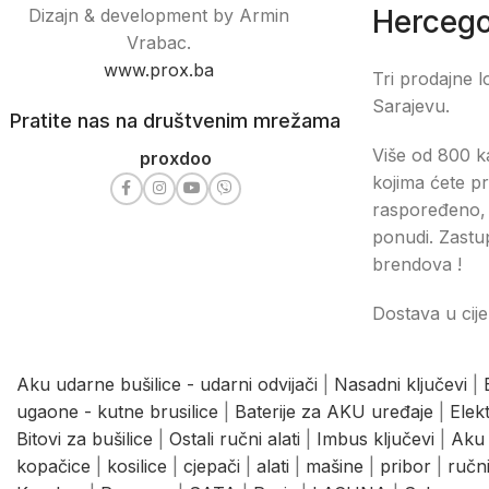
Hercego
Dizajn & development by Armin
Vrabac.
www.prox.ba
Tri prodajne l
Sarajevu.
Pratite nas na društvenim mrežama
Više od 800 ka
proxdoo
kojima ćete pr
raspoređeno, 
ponudi. Zastu
brendova !
Dostava u cije
Aku udarne bušilice - udarni odvijači
|
Nasadni ključevi
|
ugaone - kutne brusilice
|
Baterije za AKU uređaje
|
Elek
Bitovi za bušilice
|
Ostali ručni alati
|
Imbus ključevi
|
Aku 
kopačice
|
kosilice
|
cjepači
|
alati
|
mašine
|
pribor
|
ručni