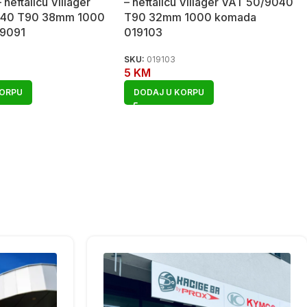
 heftalicu Villager
– heftalicu Villager VAT 50/9040
040 T90 38mm 1000
T90 32mm 1000 komada
19091
019103
SKU:
019103
5
KM
KORPU
DODAJ U KORPU