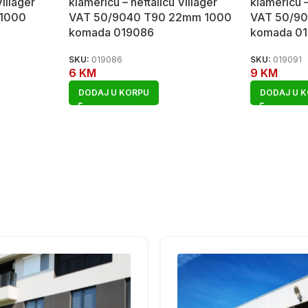
Villager
klamericu – heftalicu Villager
klamericu –
 1000
VAT 50/9040 T90 22mm 1000
VAT 50/9
komada 019086
komada 0
SKU:
019086
SKU:
019091
6
KM
9
KM
DODAJ U KORPU
DODAJ U 