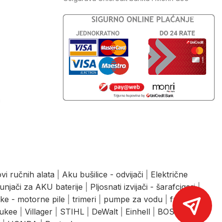
J
vi ručnih alata
|
Aku bušilice - odvijači
|
Električne
unjači za AKU baterije
|
Pljosnati izvijači - šarafcigeri
|
ke - motorne pile
|
trimeri
|
pumpe za vodu
|
freze
|
ukee
|
Villager
|
STIHL
|
DeWalt
|
Einhell
|
BOSCH
|