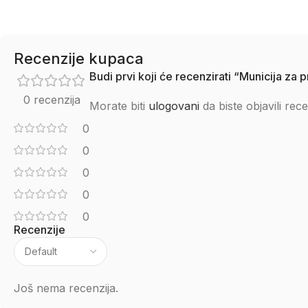
Recenzije kupaca
Budi prvi koji će recenzirati “Municija 
0 recenzija
Morate biti
ulogovani
da biste objavili rece
0
0
0
0
0
Recenzije
Još nema recenzija.