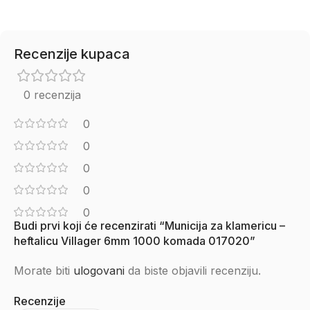
Recenzije kupaca
0 recenzija
0
0
0
0
0
Budi prvi koji će recenzirati “Municija za klamericu –
heftalicu Villager 6mm 1000 komada 017020”
Morate biti
ulogovani
da biste objavili recenziju.
Recenzije