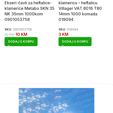
Ekseri-čavli za heftalice-
klamericu – heftalicu
klamerice Metabo SKN 35
Villager VAT 8016 T80
NK 35mm 1000kom
14mm 1000 komada
0901053758
019094
SKU:
0901053758
SKU:
019094
10
KM
3
KM
18
KM
DODAJ U KORPU
DODAJ U KORPU