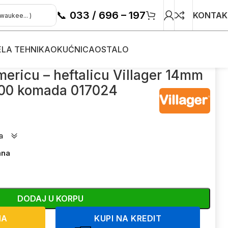
📞
033 / 696 – 197
KONTAK
ELA TEHNIKA
OKUĆNICA
OSTALO
14mm 1000 komada 017024
mericu – heftalicu Villager 14mm
00 komada 017024
a
ana
DODAJ U KORPU
NA
KUPI NA KREDIT