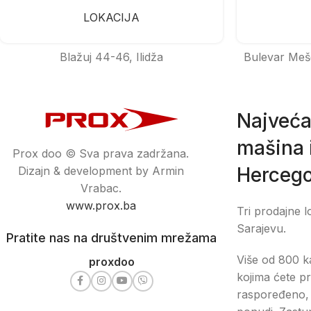
LOKACIJA
Blažuj 44-46, Ilidža
Bulevar Meš
Najveća
mašina i
Prox doo © Sva prava zadržana.
Hercego
Dizajn & development by Armin
Vrabac.
www.prox.ba
Tri prodajne l
Sarajevu.
Pratite nas na društvenim mrežama
Više od 800 ka
proxdoo
kojima ćete pr
raspoređeno, 