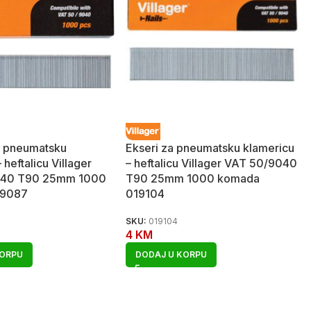
a pneumatsku
Ekseri za pneumatsku klamericu
 heftalicu Villager
– heftalicu Villager VAT 50/9040
040 T90 25mm 1000
T90 25mm 1000 komada
19087
019104
SKU:
019104
4
KM
KORPU
DODAJ U KORPU