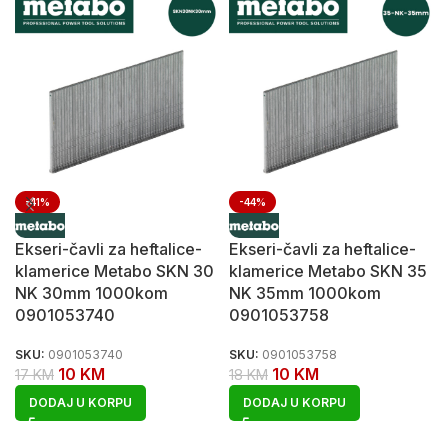
-41%
-44%
Ekseri-čavli za heftalice-
Ekseri-čavli za heftalice-
klamerice Metabo SKN 30
klamerice Metabo SKN 35
NK 30mm 1000kom
NK 35mm 1000kom
0901053740
0901053758
SKU:
0901053740
SKU:
0901053758
10
KM
10
KM
17
KM
18
KM
DODAJ U KORPU
DODAJ U KORPU