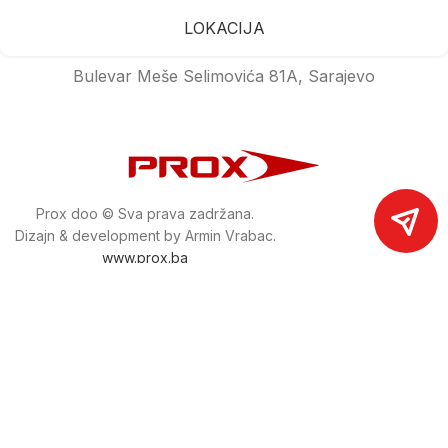
LOKACIJA
Bulevar Meše Selimovića 81A, Sarajevo
Prox doo © Sva prava zadržana.
Dizajn & development by Armin Vrabac.
www.prox.ba
Pratite nas na društvenim mrežama
proxdoo
Najveća trgovina mašina i alata u