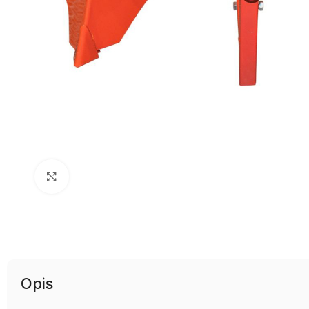
Uvećaj sliku
Opis