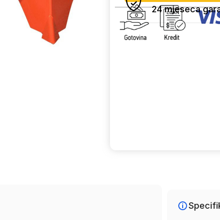
24 mjeseca gara
Uporedi
Specifi