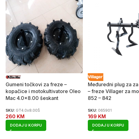
Gumeni točkovi za freze –
Međuredni plug za za
kopačice i motokultivatore Oleo
– freze Villager za m
Mac 4.0×8.00 šeskant
852 – 842
SKU:
GT4.0x8.00Š
SKU:
065901
260
KM
169
KM
DODAJ U KORPU
DODAJ U KORPU