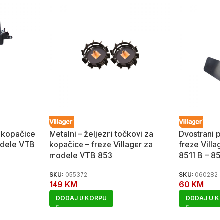
 kopačice
Metalni – željezni točkovi za
Dvostrani 
odele VTB
kopačice – freze Villager za
freze Vill
modele VTB 853
8511 B – 85
SKU:
055372
SKU:
060282
149
KM
60
KM
DODAJ U KORPU
DODAJ U 