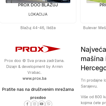
PROX DOO BLAŽUJ
PR
LOKACIJA
Blažuj 44-46, Ilidža
Bulevar Meš
Najveća
mašina i
Prox doo © Sva prava zadržana.
Hercego
Dizajn & development by Armin
Vrabac.
www.prox.ba
Tri prodajne l
Sarajevu.
Pratite nas na društvenim mrežama
Više od 800 ka
proxdoo
kojima ćete pr