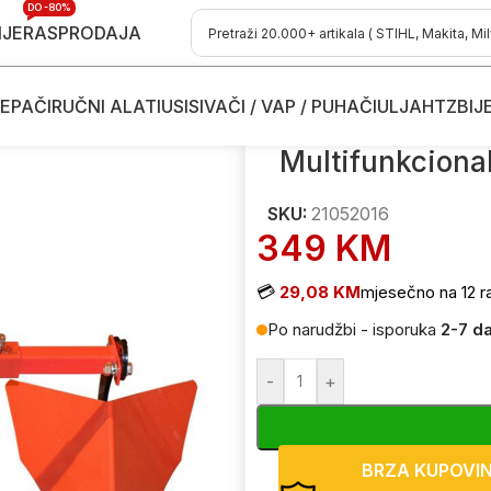
DO -80%
IJE
RASPRODAJA
EPAČI
RUČNI ALATI
USISIVAČI / VAP / PUHAČI
ULJA
HTZ
BIJ
šni materijal za freze - kopačice
/
Multifunkcionalni kultivator – p
Multifunkcional
SKU:
21052016
349
KM
💳
29,08 KM
mjesečno na 12 r
Po narudžbi - isporuka
2-7 d
-
+
BRZA KUPOVI