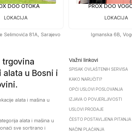
OX DOO OTOKA
PROX DOO VOG
LOKACIJA
LOKACIJA
e Selimovića 81A, Sarajevo
Igmanska 6B, Vog
 trgovina
Važni linkovi
SPISAK OVLAŠTENIH SERVISA
 alata u Bosni i
KAKO NARUČITI?
vini.
OPĆI USLOVI POSLOVANJA
IZJAVA O POVJERLJIVOSTI
okacije alata i mašina u
USLOVI PRODAJE
ČESTO POSTAVLJENA PITANJA
tegorija alata i mašina u
onaći sve sortirano i
NAČINI PLAĆANJA