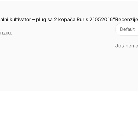
nalni kultivator – plug sa 2 kopača Ruris 21052016”
Recenzij
nziju.
Još nema 