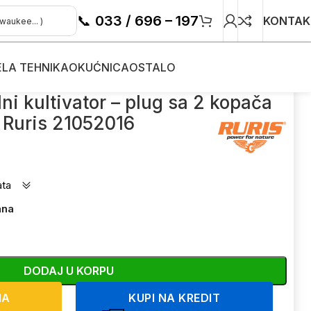
📞
033 / 696 – 197
KONTAK
ELA TEHNIKA
OKUĆNICA
OSTALO
lug sa 2 kopača Ruris 21052016
ni kultivator – plug sa 2 kopača
Ruris 21052016
ata
ana
DODAJ U KORPU
NA
KUPI NA KREDIT