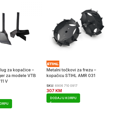
plug za kopačice –
Metalni točkovi za frezu –
ager za modele VTB
kopačicu STIHL AMR 031
11 V
SKU:
6906 710 0917
307
KM
DODAJ U KORPU
KORPU