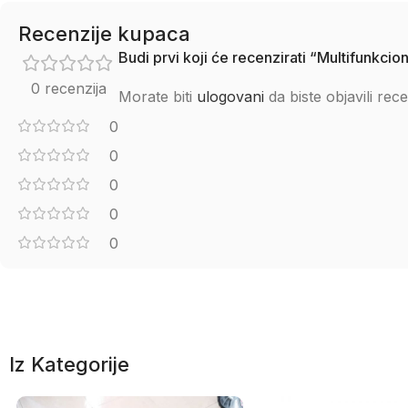
Recenzije kupaca
Budi prvi koji će recenzirati “Multifunkcio
0 recenzija
Morate biti
ulogovani
da biste objavili rece
0
0
0
0
0
Iz Kategorije