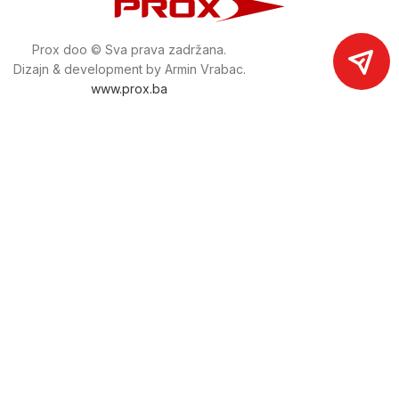
Prox doo © Sva prava zadržana.
Dizajn & development by Armin Vrabac.
www.prox.ba
Pratite nas na društvenim mrežama
proxdoo
Najveća trgovina mašina i alata u
Bosni i Hercegovini.
Tri prodajne lokacije alata i mašina u Sarajevu.
Više od 800 kategorija alata i mašina u kojima ćete pronaći
sve sortirano i raspoređeno, sa preko 22 000 artikala u