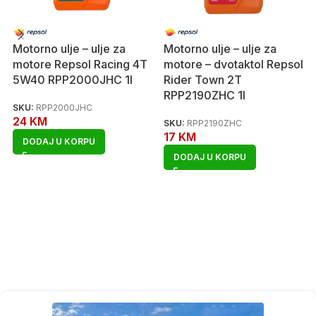
Motorno ulje – ulje za
Motorno ulje – ulje za
motore Repsol Racing 4T
motore – dvotaktol Repsol
5W40 RPP2000JHC 1l
Rider Town 2T
RPP2190ZHC 1l
SKU:
RPP2000JHC
24
KM
SKU:
RPP2190ZHC
17
KM
DODAJ U KORPU
DODAJ U KORPU