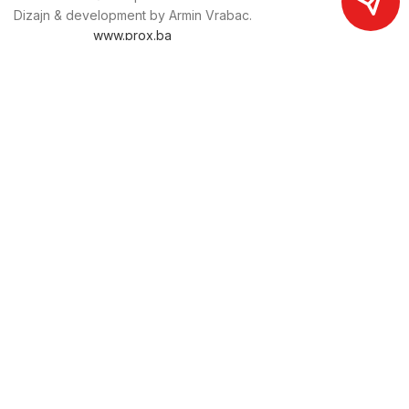
Dizajn & development by Armin Vrabac.
www.prox.ba
Pratite nas na društvenim mrežama
proxdoo
Najveća trgovina mašina i alata u
Bosni i Hercegovini.
Tri prodajne lokacije alata i mašina u Sarajevu.
Više od 800 kategorija alata i mašina u kojima ćete pronaći
sve sortirano i raspoređeno, sa preko 22 000 artikala u
ponudi. Zastupamo i nudimo više od 230 brendova !
Dostava u cijeloj BiH za 24/48h.