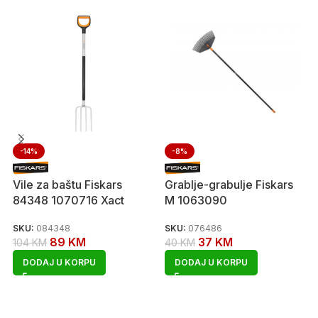
-14%
-8%
Vile za baštu Fiskars
Grablje-grabulje Fiskars
84348 1070716 Xact
M 1063090
SKU:
084348
SKU:
076486
89
KM
37
KM
104
KM
40
KM
DODAJ U KORPU
DODAJ U KORPU