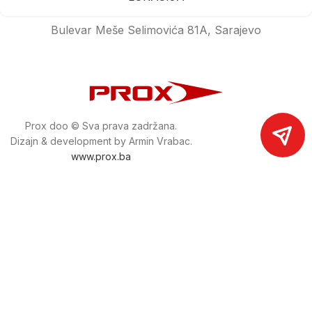
Bulevar Meše Selimovića 81A, Sarajevo
Prox doo © Sva prava zadržana.
Dizajn & development by Armin Vrabac.
www.prox.ba
Pratite nas na društvenim mrežama
proxdoo
Najveća trgovina mašina i alata u
Bosni i Hercegovini.