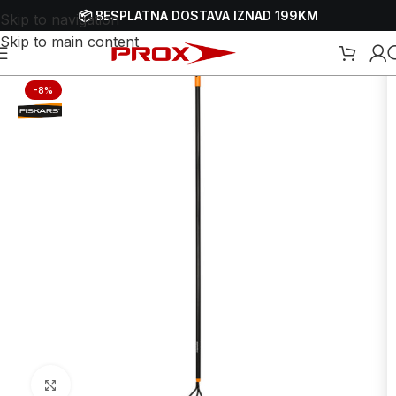
📦 BESPLATNA DOSTAVA IZNAD 199KM
Skip to navigation
Skip to main content
Početna
/
Webshop
/
Ručni alati
/
Grablje-grabulje, vile i motike
-8%
Uvećaj sliku