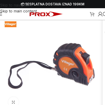
📦 BESPLATNA DOSTAVA IZNAD 199KM
Skip to navigation
Skip to main content
Početna
/
Webshop
/
Ručni alati
/
Mjerni alat
/
Mjerne trake - metri
Uvećaj sliku