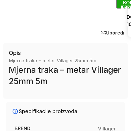
KO
KUP
BRZ
D
1
Uporedi
Opis
Mjerna traka – metar Villager 25mm 5m
Mjerna traka – metar Villager
25mm 5m
Specifikacije proizvoda
BREND
Villager