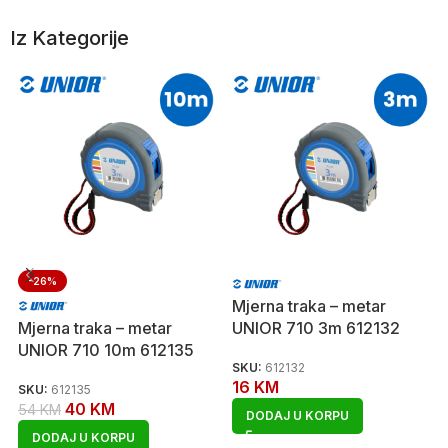
Iz Kategorije
-26%
Mjerna traka – metar
Mjerna traka – metar
UNIOR 710 3m 612132
UNIOR 710 10m 612135
SKU:
612132
16
KM
SKU:
612135
40
KM
54
KM
DODAJ U KORPU
DODAJ U KORPU