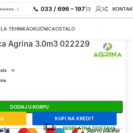
📞
033 / 696 – 197
KONTAK
ELA TEHNIKA
OKUĆNICA
OSTALO
ca Agrina 3.0m3 022229
rata
ana
DODAJ U KORPU
NA
KUPI NA KREDIT
BESPLATNA DOSTAVA
cije