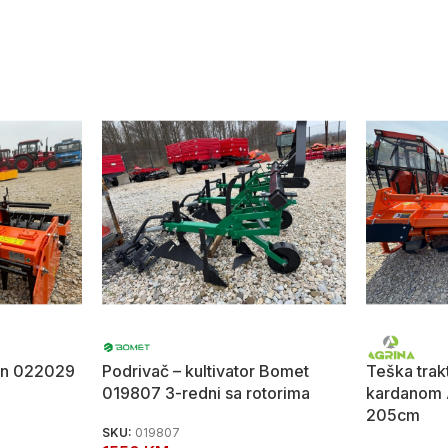
man 022029
Podrivač – kultivator Bomet
Teška trak
019807 3-redni sa rotorima
kardanom 
205cm
SKU:
019807