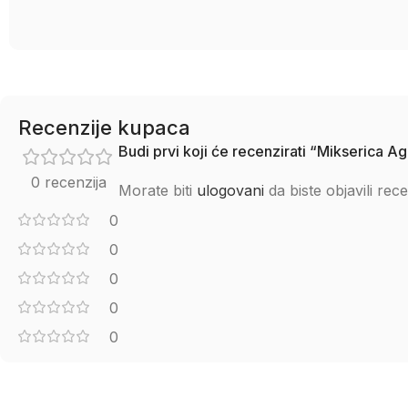
Recenzije kupaca
Budi prvi koji će recenzirati “Mikserica 
0 recenzija
Morate biti
ulogovani
da biste objavili rece
0
0
0
0
0