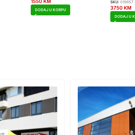
1550
KM
SKU:
019657
3750
KM
DODAJ U KORPU
DODAJ U 