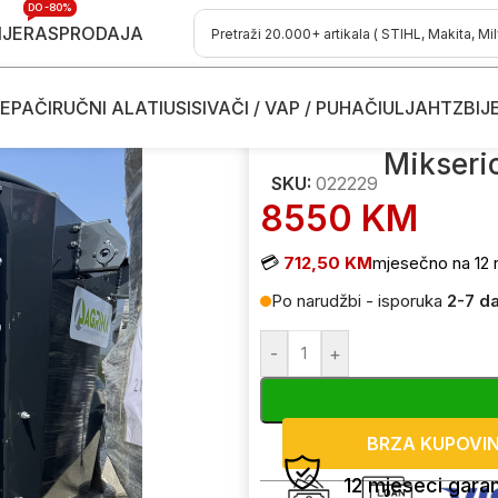
DO -80%
IJE
RASPRODAJA
EPAČI
RUČNI ALATI
USISIVAČI / VAP / PUHAČI
ULJA
HTZ
BIJ
ore
/
Mikserica Agrina 3.0m3 022229
Mikseri
SKU:
022229
8550
KM
💳
712,50 KM
mjesečno na 12 
Po narudžbi - isporuka
2-7 d
-
+
BRZA KUPOVI
12 mjeseci garan