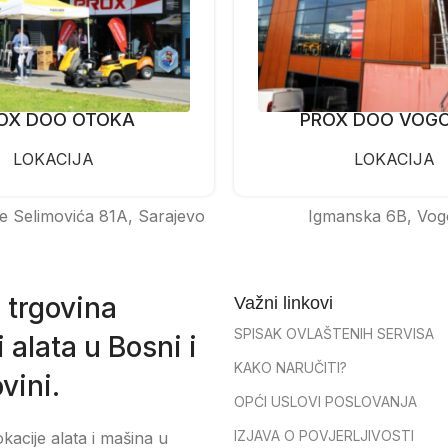
OX DOO OTOKA
PROX DOO VOG
LOKACIJA
LOKACIJA
e Selimovića 81A, Sarajevo
Igmanska 6B, Vog
 trgovina
Važni linkovi
SPISAK OVLAŠTENIH SERVISA
 alata u Bosni i
KAKO NARUČITI?
vini.
OPĆI USLOVI POSLOVANJA
IZJAVA O POVJERLJIVOSTI
okacije alata i mašina u