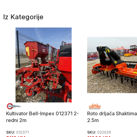
Iz Kategorije
Kultivator Bell-Impex 012371 2-
Roto drljača Shakti
redni 2m
2.5m
SKU:
012371
SKU:
022029