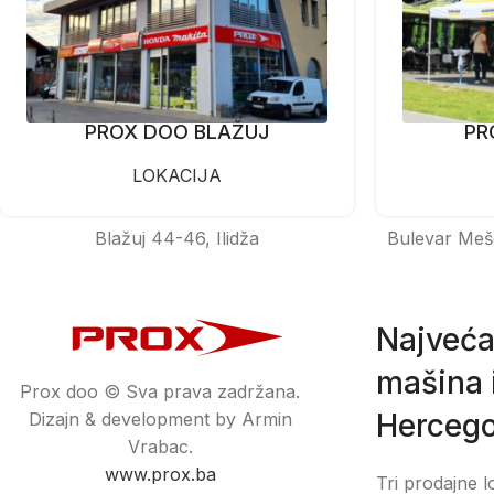
PROX DOO BLAŽUJ
PR
LOKACIJA
Blažuj 44-46, Ilidža
Bulevar Meš
Najveća
mašina i
Prox doo © Sva prava zadržana.
Hercego
Dizajn & development by Armin
Vrabac.
www.prox.ba
Tri prodajne l