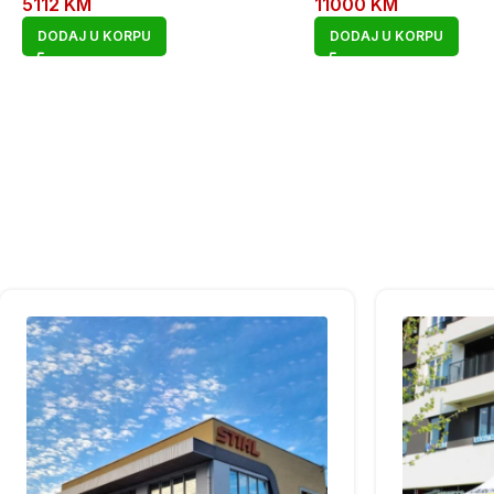
5112
KM
11000
KM
DODAJ U KORPU
DODAJ U KORPU