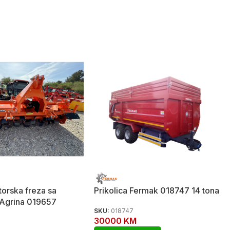
torska freza sa
Prikolica Fermak 018747 14 tona
Agrina 019657
SKU:
018747
30000
KM